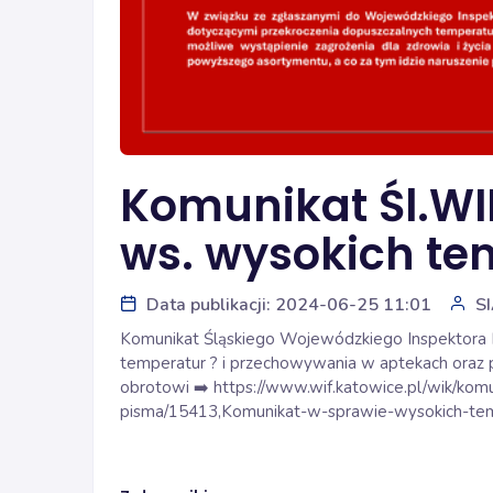
Komunikat Śl.WIF
ws. wysokich te
Data publikacji: 2024-06-25 11:01
S
Komunikat Śląskiego Wojewódzkiego Inspektora F
temperatur 
?️
 i przechowywania w aptekach oraz 
obrotowi 
➡️
https://www.wif.katowice.pl/wik/komu
pisma/15413,Komunikat-w-sprawie-wysokich-tem