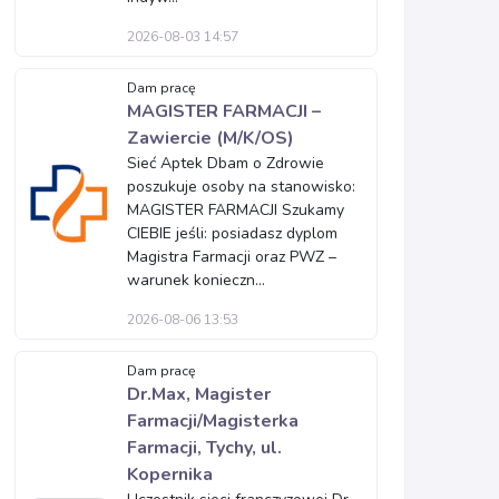
2026-08-03 14:57
Dam pracę
MAGISTER FARMACJI –
Zawiercie (M/K/OS)
Sieć Aptek Dbam o Zdrowie
poszukuje osoby na stanowisko:
MAGISTER FARMACJI Szukamy
CIEBIE jeśli: posiadasz dyplom
Magistra Farmacji oraz PWZ –
warunek konieczn...
2026-08-06 13:53
Dam pracę
Dr.Max, Magister
Farmacji/Magisterka
Farmacji, Tychy, ul.
Kopernika