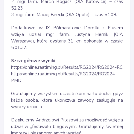
2. mgr farm. Marcin Bogacz (OIA Katowice) – czas
52:23,
3. mgr farm. Maciej Birecki (OIA Opole) – czas 54:09.
Dodatkowo w IX Półmaratonie Dorotki z Plusem
wzięła udział mgr farm. Justyna Hernik (OIA
Warszawa), która dystans 31 km pokonała w czasie
5:01:37.
Szczegółowe wyniki:
https://online.raatiming.pl/Results/RG2024/RG2024-RC
https://online.raatiming.pl/Results/RG2024/RG2024-
PMD
Gratulujemy wszystkim uczestnikom hartu ducha, gdyż
każda osoba, która ukończyła zawody zasługuje na
wyrazy uznania.
Dziękujemy Andrzejowi Pitasowi za możliwość wzięcia
udział w „festiwalu biegowym”. Gratulujemy świetnej
imprezy i niezapomnianych wrażeń.