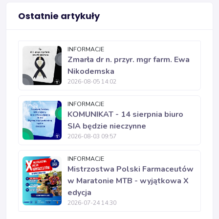
Ostatnie artykuły
INFORMACJE
Zmarła dr n. przyr. mgr farm. Ewa
Nikodemska
2026-08-05 14:02
INFORMACJE
KOMUNIKAT - 14 sierpnia biuro
SIA będzie nieczynne
2026-08-03 09:57
INFORMACJE
Mistrzostwa Polski Farmaceutów
w Maratonie MTB - wyjątkowa X
edycja
2026-07-24 14:30