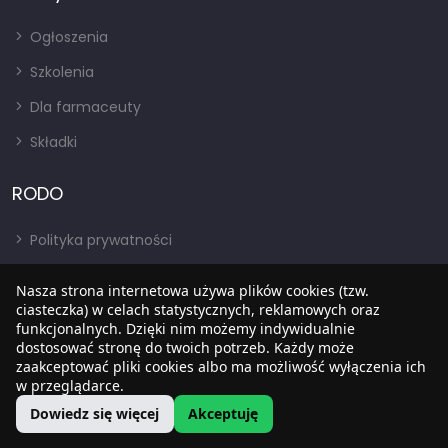
Ogłoszenia
Szkolenia
Dla farmaceuty
Składki
RODO
Polityka prywatności
Regulamin
Nasza strona internetowa używa plików cookies (tzw.
RODO
ciasteczka) w celach statystycznych, reklamowych oraz
funkcjonalnych. Dzięki nim możemy indywidualnie
BIP
dostosować stronę do twoich potrzeb. Każdy może
zaakceptować pliki cookies albo ma możliwość wyłączenia ich
w przeglądarce.
Dowiedz się więcej
Akceptuję
Copyright © 2022
SIA
. Wszystkie prawa zastrzezone.