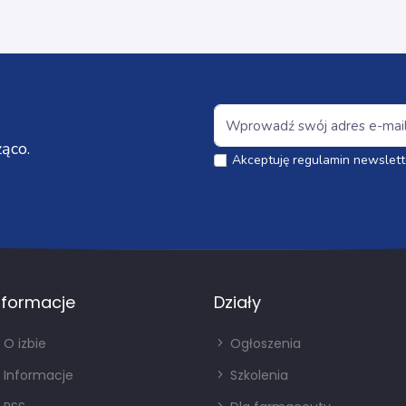
ąco.
Akceptuję regulamin newslett
nformacje
Działy
O izbie
Ogłoszenia
Informacje
Szkolenia