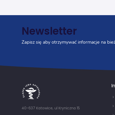
Newsletter
Zapisz się aby otrzymywać informacje na bież
I
40-637 Katowice, ul Kryniczna 15