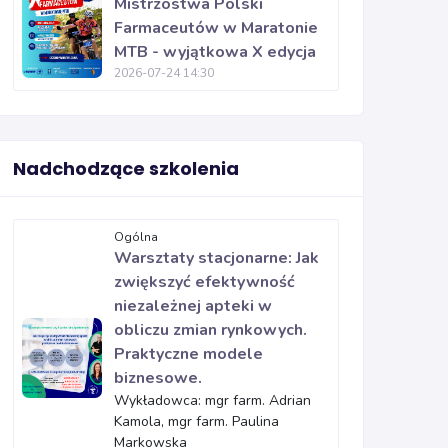
Mistrzostwa Polski
Farmaceutów w Maratonie
MTB - wyjątkowa X edycja
2026-07-24 14:30
Nadchodzące szkolenia
Ogólna
Warsztaty stacjonarne: Jak
zwiększyć efektywność
niezależnej apteki w
obliczu zmian rynkowych.
Praktyczne modele
biznesowe.
Wykładowca: mgr farm. Adrian
Kamola, mgr farm. Paulina
Markowska