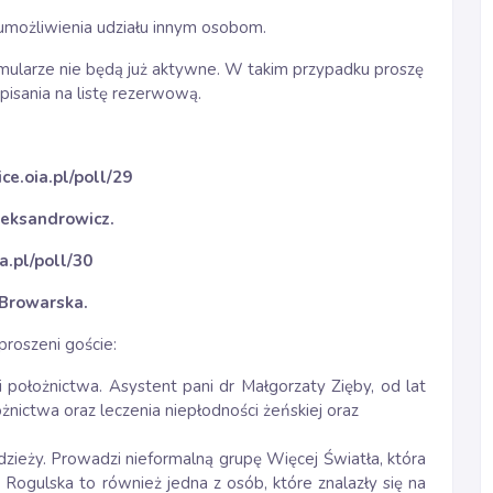
 umożliwienia udziału innym osobom.
ormularze nie będą już aktywne. W takim przypadku proszę
isania na listę rezerwową.
ce.oia.pl/poll/29
leksandrowicz.
a.pl/poll/30
-Browarska.
roszeni goście:
 i położnictwa. Asystent pani dr Małgorzaty Zięby, od lat
ożnictwa oraz leczenia niepłodności żeńskiej oraz
zieży. Prowadzi nieformalną grupę Więcej Światła, która
 Rogulska to również jedna z osób, które znalazły się na