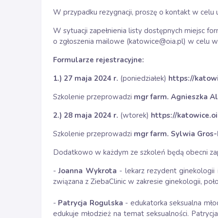
W przypadku rezygnacji, proszę o kontakt w celu
W sytuacji zapełnienia listy dostępnych miejsc f
o zgłoszenia mailowe (katowice@oia.pl) w celu wp
Formularze rejestracyjne:
1.) 27 maja 2024 r.
(poniedziałek)
https://katowi
Szkolenie przeprowadzi
mgr farm. Agnieszka A
2.) 28 maja 2024 r.
(wtorek)
https://katowice.oi
Szkolenie przeprowadzi
mgr farm. Sylwia Gros
Dodatkowo w każdym ze szkoleń będą obecni zap
-
Joanna Wykrota
- lekarz rezydent ginekologii
związana z ZiebaClinic w zakresie ginekologii, poł
-
Patrycja Rogulska
- edukatorka seksualna młod
edukuje młodzież na temat seksualności. Patrycja