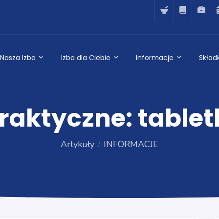
Nasza Izba
Izba dla Ciebie
Informacje
Składk
aktyczne: tablet
Artykuły
INFORMACJE