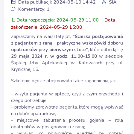
Data publikacji: 2024-05-10 14:42
SIA
Komentarzy: 1
1. Data rozpoczęcia: 2024-05-29 11:00
Data
zakończenia: 2024-05-29 15:00
Zapraszamy na warsztaty pt.
"Ścieżka postępowania
z pacjentem z raną - praktyczne wskazówki doboru
opatrunków przy pierwszym stole"
, któe odbędą się
29 maja 2024 r. w godz. 11.00-15.00
w siedzibie
Śląskiej Izby Aptekarskiej w Katowicach przy ul.
Krynicznej 15.
Szkolenie będzie obejmowało takie zagadnienia, jak:
- wizyta pacjenta w aptece, czyli z czym przychodzi i
czego potrzebuje;
- problemy zdrowotne pacjenta, które mogą wpływać
na dobór opatrunków;
- miejscowe zaburzenia procesu gojenia – rola
opatrunków w postępowaniu z raną;
- wywiad: co powinniśmy wiedzieć by dobrać