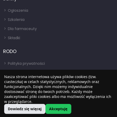
Ogłoszenia
Szkolenia
Dla farmaceuty
Składki
RODO
Polityka prywatności
Regulamin
Nasza strona internetowa używa plików cookies (tzw.
RODO
ciasteczka) w celach statystycznych, reklamowych oraz
funkcjonalnych. Dzięki nim możemy indywidualnie
BIP
dostosować stronę do twoich potrzeb. Każdy może
zaakceptować pliki cookies albo ma możliwość wyłączenia ich
w przeglądarce.
Dowiedz się więcej
Akceptuję
Copyright © 2022
SIA
. Wszystkie prawa zastrzezone.