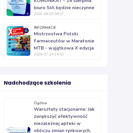
KOMUNIKAT - 14 sierpnia
biuro SIA będzie nieczynne
2026-08-03 09:57
INFORMACJE
Mistrzostwa Polski
Farmaceutów w Maratonie
MTB - wyjątkowa X edycja
2026-07-24 14:30
Nadchodzące szkolenia
Ogólna
Warsztaty stacjonarne: Jak
zwiększyć efektywność
niezależnej apteki w
obliczu zmian rynkowych.