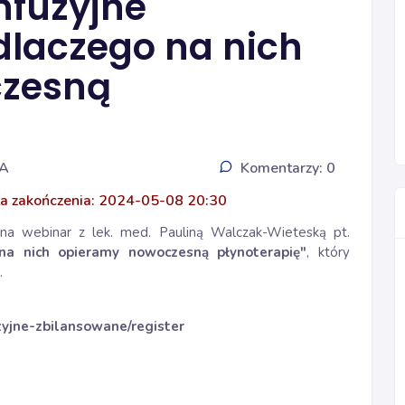
nfuzyjne
dlaczego na nich
czesną
IA
Komentarzy: 0
a zakończenia: 2024-05-08 20:30
na webinar z lek. med. Pauliną Walczak-Wieteską pt.
 na nich opieramy nowoczesną płynoterapię
"
, który
.
uzyjne-zbilansowane/register