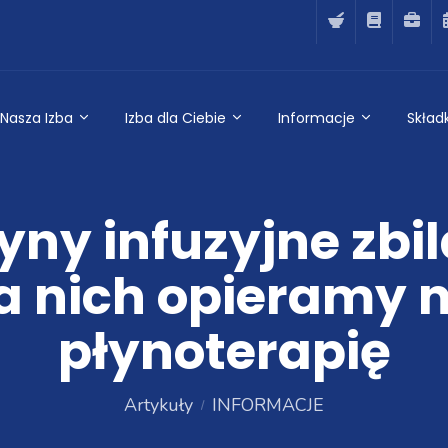
Nasza Izba
Izba dla Ciebie
Informacje
Składk
yny infuzyjne zb
a nich opieramy
płynoterapię
Artykuły
INFORMACJE