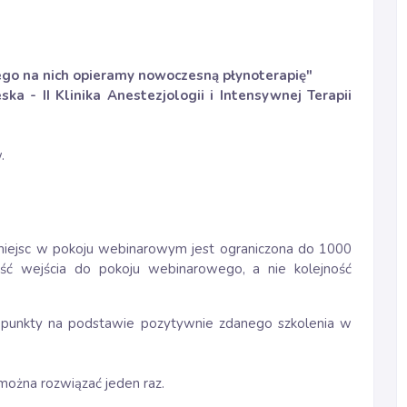
ego na nich opieramy nowoczesną płynoterapię"
a - II Klinika Anestezjologii i Intensywnej Terapii
.
ć miejsc w pokoju webinarowym jest ograniczona do 1000
ość wejścia do pokoju webinarowego, a nie kolejność
 punkty na podstawie pozytywnie zdanego szkolenia w
 można rozwiązać jeden raz.