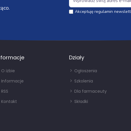
ąco.
Akceptuję regulamin newslett
nformacje
Działy
O izbie
Ogłoszenia
Informacje
Szkolenia
RSS
Dla farmaceuty
Kontakt
Składki