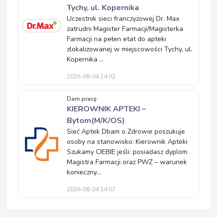
Tychy, ul. Kopernika
Uczestnik sieci franczyzowej Dr. Max
zatrudni Magister Farmacji/Magisterka
Farmacji na pełen etat do apteki
zlokalizowanej w miejscowości Tychy, ul.
Kopernika ...
2026-08-04 14:02
Dam pracę
KIEROWNIK APTEKI –
Bytom(M/K/OS)
Sieć Aptek Dbam o Zdrowie poszukuje
osoby na stanowisko: Kierownik Apteki
Szukamy CIEBIE jeśli: posiadasz dyplom
Magistra Farmacji oraz PWZ – warunek
konieczny...
2026-08-04 14:07