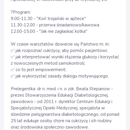
?
Program:
9.00-11.30 - "Koń trojański w aptece"
11.30-12.00 - przerwa śniadaniowo/kawowa
12.00-15.00 - "Jak nie zagłaskać kotka"
W czasie warsztatów dowiecie się Państwo m. in:
✅
 jak rozpoznać cukrzycę, aby pomóc pacjentowi;
✅
 jak interpretować wyniki stężenia glukozy i korzystać 
z nowoczesnych metod samokontroli;
✅
 co to jest empowerment;
✅
 jak wykorzystać zasady dialogu motywującego.
Prelegentka: dr n. med. i n. o zdr. Beata Stepanow - 
prezes Stowarzyszenia Edukacji Diabetologicznej, 
zawodowo - od 2011 r. dyrektor Centrum Edukacji i 
Specjalistycznej Opieki Medycznej, specjalista w 
dziedzinie pielęgniarstwa diabetologicznego, od ponad 
25 lat edukuje osoby chore na cukrzycę i ich rodziny 
oraz środowiska społeczno-zawodowe.