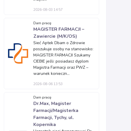
2026-08-03 14:57
Dam pracę
MAGISTER FARMACJI –
Zawiercie (M/K/OS)
Sieć Aptek Dbam o Zdrowie
poszukuje osoby na stanowisko:
MAGISTER FARMACJI Szukamy
CIEBIE jeśli: posiadasz dyplom
Magistra Farmacji oraz PWZ –
warunek konieczn...
2026-08-06 13:53
Dam pracę
Dr.Max, Magister
Farmacji/Magisterka
Farmacji, Tychy, ul.
Kopernika