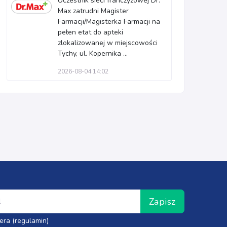
Uczestnik sieci franczyzowej Dr.
Max zatrudni Magister
Farmacji/Magisterka Farmacji na
pełen etat do apteki
zlokalizowanej w miejscowości
Tychy, ul. Kopernika ...
2026-08-04 14:02
Zapisz
era (regulamin)