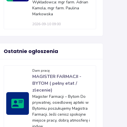
Wykładowca: mgr farm. Adrian
Kamola, mgr farm. Paulina
Markowska
2026-09-10 09:00
Ostatnie ogłoszenia
Dam pracę
MAGISTER FARMACJI -
BYTOM ( pełny etat /
zlecenie)
Magister Farmacji – Bytom Do
prywatnej, osiedlowej apteki w
Bytomiu poszukujemy Magistra
Farmacji. Jeśli cenisz spokojne
miejsce pracy, dobrą atmosferę i
indyw...