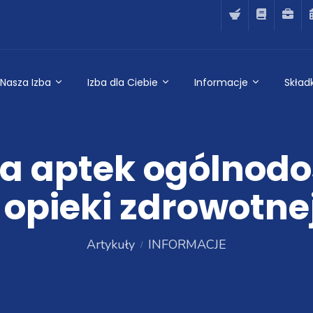
Nasza Izba
Izba dla Ciebie
Informacje
Składk
ola aptek ogólnod
opieki zdrowotne
Artykuły
INFORMACJE