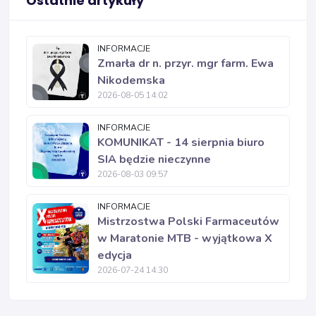
Ostatnie artykuły
INFORMACJE
Zmarła dr n. przyr. mgr farm. Ewa
Nikodemska
2026-08-05 14:02
INFORMACJE
KOMUNIKAT - 14 sierpnia biuro
SIA będzie nieczynne
2026-08-03 09:57
INFORMACJE
Mistrzostwa Polski Farmaceutów
w Maratonie MTB - wyjątkowa X
edycja
2026-07-24 14:30