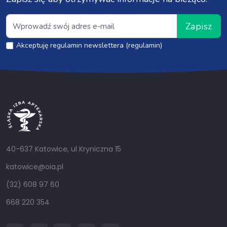
Zapisz
Akceptuję regulamin newslettera (regulamin)
40-637 Katowice, ul Kryniczna 15
katowice@oia.pl
(32) 608 97 60
668 220 354