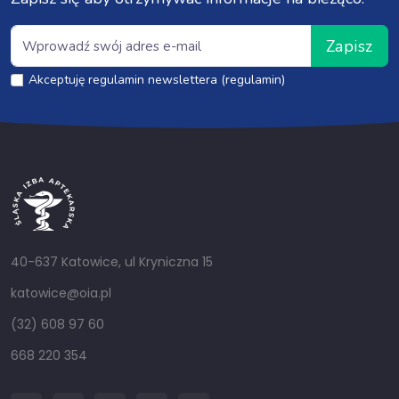
Zapisz
Akceptuję regulamin newslettera (regulamin)
40-637 Katowice, ul Kryniczna 15
katowice@oia.pl
(32) 608 97 60
668 220 354