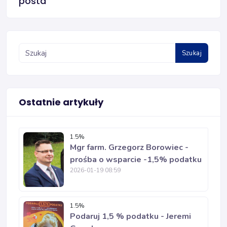
posta
Szukaj
Ostatnie artykuły
1.5%
Mgr farm. Grzegorz Borowiec -
prośba o wsparcie -1,5% podatku
2026-01-19 08:59
1.5%
Podaruj 1,5 % podatku - Jeremi