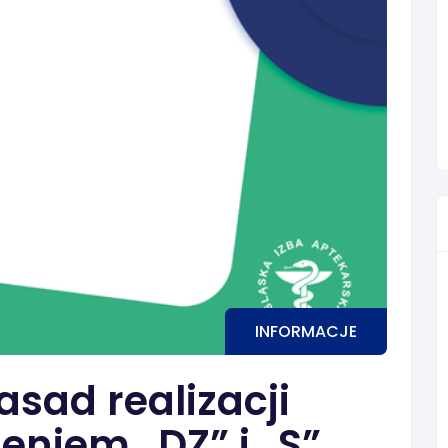
INFORMACJE
sad realizacji
eniem „DZ” i „S”