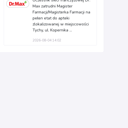
Uczestnik sieci franczyzowej Dr.
Max zatrudni Magister
Farmacji/Magisterka Farmacji na
pełen etat do apteki
zlokalizowanej w miejscowości
Tychy, ul. Kopernika ...
2026-08-04 14:02