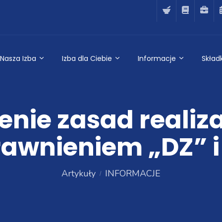
Nasza Izba
Izba dla Ciebie
Informacje
Składk
nie zasad realizac
awnieniem „DZ” i
Artykuły
INFORMACJE