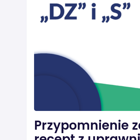
Przypomnienie za
recept z uprawni