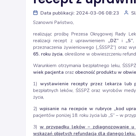
Data publikacji: 2024-03-06 08:23
S
Szanowni Państwo,
realizując prośbę Prezesa Okręgowej Rady Le
realizacji recept z uprawnieniem
„DZ”
i
„S”
,
przeznaczenia żywieniowego („ŚSSPŻ”) oraz wy
65. roku życia
, określone w obwieszczeniu refunda
Warunkiem otrzymania bezpłatnego leku, ŚSS
wiek pacjenta
oraz
obecność produktu w obwie
1)
wystawienie recepty przez lekarza lub p
bezpłatnych leków, ŚSSPŻ oraz wyrobów medycz
życia,
2)
wpisanie na recepcie w rubryce „kod upr
pacjentów poniżej 18. roku życia lub „S” – w przy
3)
w przypadku leków – zdiagnozowanie u p
wskazań objętych refundacją dla danego leku.