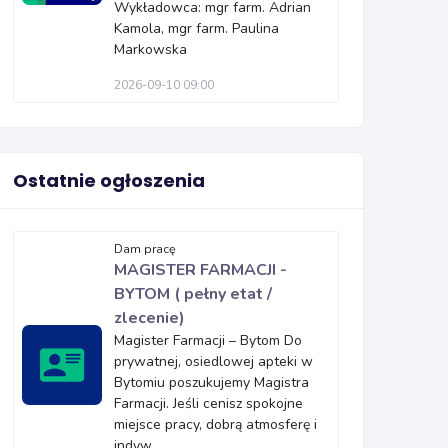
Wykładowca: mgr farm. Adrian
Kamola, mgr farm. Paulina
Markowska
2026-09-10 09:00
Ostatnie ogłoszenia
Dam pracę
MAGISTER FARMACJI -
BYTOM ( pełny etat /
zlecenie)
Magister Farmacji – Bytom Do
prywatnej, osiedlowej apteki w
Bytomiu poszukujemy Magistra
Farmacji. Jeśli cenisz spokojne
miejsce pracy, dobrą atmosferę i
indyw...