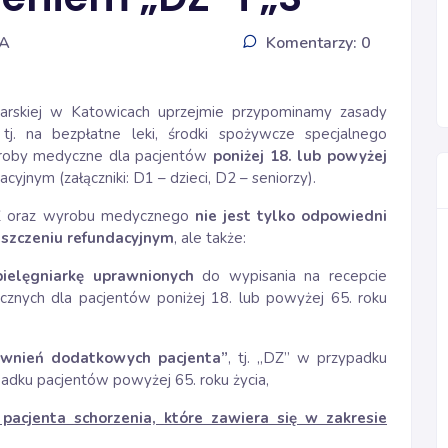
IA
Komentarzy: 0
karskiej w Katowicach uprzejmie przypominamy zasady
 tj. na bezpłatne leki, środki spożywcze specjalnego
roby medyczne dla pacjentów
poniżej 18. lub powyżej
cyjnym (załączniki: D1 – dzieci, D2 – seniorzy).
PŻ oraz wyrobu medycznego
nie jest tylko odpowiedni
szczeniu refundacyjnym
, ale także:
ielęgniarkę uprawnionych
do wypisania na recepcie
nych dla pacjentów poniżej 18. lub powyżej 65. roku
awnień dodatkowych pacjenta”
, tj. „DZ” w przypadku
padku pacjentów powyżej 65. roku życia,
acjenta schorzenia, które zawiera się w zakresie