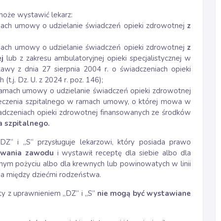
oże wystawić lekarz:
amach umowy o udzielanie świadczeń opieki zdrowotnej
z
amach umowy o udzielanie świadczeń opieki zdrowotnej
z
j
lub z zakresu ambulatoryjnej opieki specjalistycznej w
wy z dnia 27 sierpnia 2004 r. o świadczeniach opieki
.j. Dz. U. z 2024 r. poz. 146);
ramach umowy o udzielanie świadczeń opieki zdrowotnej
leczenia szpitalnego w ramach umowy, o której mowa w
wiadczeniach opieki zdrowotnej finansowanych ze środków
 szpitalnego.
Z” i „S” przysługuje lekarzowi, który posiada prawo
ywania zawodu
i wystawił receptę dla siebie albo dla
nym pożyciu albo dla krewnych lub powinowatych w linii
twa między dziećmi rodzeństwa.
ty z uprawnieniem „DZ” i „S”
nie mogą być wystawiane