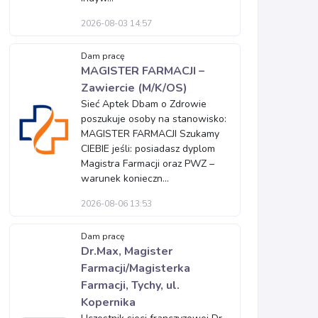
2026-08-03 14:57
Dam pracę
MAGISTER FARMACJI –
Zawiercie (M/K/OS)
Sieć Aptek Dbam o Zdrowie
poszukuje osoby na stanowisko:
MAGISTER FARMACJI Szukamy
CIEBIE jeśli: posiadasz dyplom
Magistra Farmacji oraz PWZ –
warunek konieczn...
2026-08-06 13:53
Dam pracę
Dr.Max, Magister
Farmacji/Magisterka
Farmacji, Tychy, ul.
Kopernika