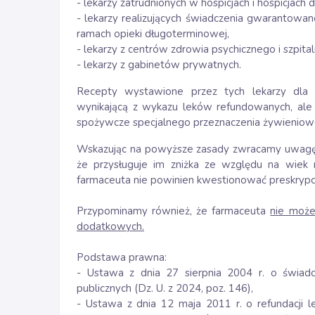
- lekarzy zatrudnionych w hospicjach i hospicjach 
- lekarzy realizujących świadczenia gwarantowan
ramach opieki długoterminowej,
- lekarzy z centrów zdrowia psychicznego i szpital
- lekarzy z gabinetów prywatnych.
Recepty wystawione przez tych lekarzy dla 
wynikającą z wykazu leków refundowanych, ale 
spożywcze specjalnego przeznaczenia żywienio
Wskazując na powyższe zasady zwracamy uwagę,
że przysługuje im zniżka ze względu na wie
farmaceuta nie powinien kwestionować preskrypcji 
Przypominamy również, że farmaceuta
nie może
dodatkowych.
Podstawa prawna:
- Ustawa z dnia 27 sierpnia 2004 r. o świad
publicznych (Dz. U. z 2024, poz. 146),
- Ustawa z dnia 12 maja 2011 r. o refundacji 