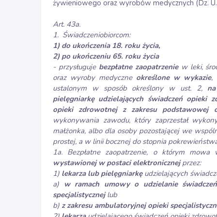
żywieniowego oraz wyrobów medycznych (Dz. U. z
Art. 43a.
1. Świadczeniobiorcom:
1) do ukończenia 18. roku życia,
2) po ukończeniu 65. roku życia
- przysługuje
bezpłatne zaopatrzenie
w leki, śr
oraz wyroby medyczne
określone w wykazie
,
ustalonym w sposób określony w ust. 2,
na
pielęgniarkę udzielających świadczeń opiek
opieki zdrowotnej z zakresu podstawowej 
wykonywania zawodu, który zaprzestał wykony
małżonka, albo dla osoby pozostającej we wspól
prostej, a w linii bocznej do stopnia pokrewieńst
1a. Bezpłatne zaopatrzenie, o którym mowa 
wystawionej w postaci elektronicznej
przez:
1)
lekarza lub pielęgniarkę
udzielających świadcz
a)
w ramach umowy o udzielanie świadczeń o
specjalistycznej
lub
b)
z zakresu ambulatoryjnej opieki specjalistyc
2)
lekarza
udzielającego świadczeń opieki zdrowot