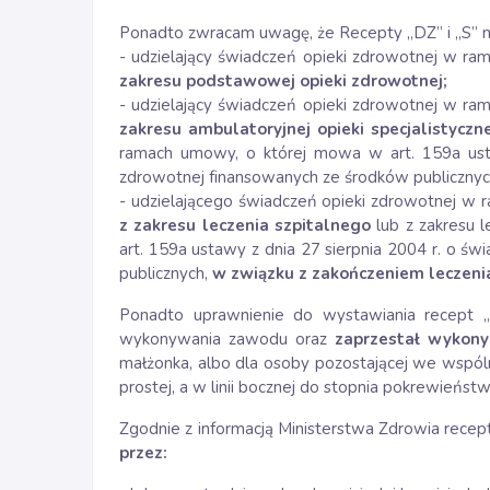
Ponadto zwracam uwagę, że Recepty „DZ” i „S” m
- udzielający świadczeń opieki zdrowotnej w r
zakresu podstawowej opieki zdrowotnej;
- udzielający świadczeń opieki zdrowotnej w r
zakresu ambulatoryjnej opieki specjalistyczne
ramach umowy, o której mowa w art. 159a usta
zdrowotnej finansowanych ze środków publicznych (t
- udzielającego świadczeń opieki zdrowotnej w 
z zakresu leczenia szpitalnego
lub z zakresu 
art. 159a ustawy z dnia 27 sierpnia 2004 r. o ś
publicznych,
w związku z zakończeniem leczenia
Ponadto uprawnienie do wystawiania recept „D
wykonywania zawodu oraz
zaprzestał wykon
małżonka, albo dla osoby pozostającej we wspól
prostej, a w linii bocznej do stopnia pokrewieńs
Zgodnie z informacją Ministerstwa Zdrowia recep
przez: