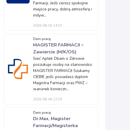
Farmacji. Jeśli cenisz spokojne
miejsce pracy, dobrą atmosferę i
indyw...
2026-08-03 14:57
Dam pracę
MAGISTER FARMACJI –
Zawiercie (M/K/OS)
Sieć Aptek Dbam o Zdrowie
poszukuje osoby na stanowisko:
MAGISTER FARMACJI Szukamy
CIEBIE jeśli: posiadasz dyplom
Magistra Farmacji oraz PWZ –
warunek konieczn...
2026-08-06 13:53
Dam pracę
Dr.Max, Magister
Farmacji/Magisterka