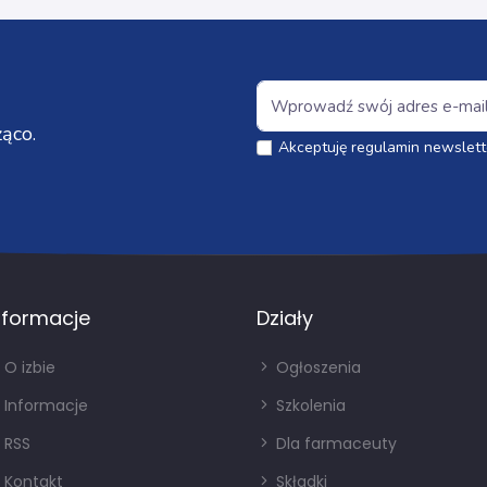
ąco.
Akceptuję regulamin newslett
nformacje
Działy
O izbie
Ogłoszenia
Informacje
Szkolenia
RSS
Dla farmaceuty
Kontakt
Składki