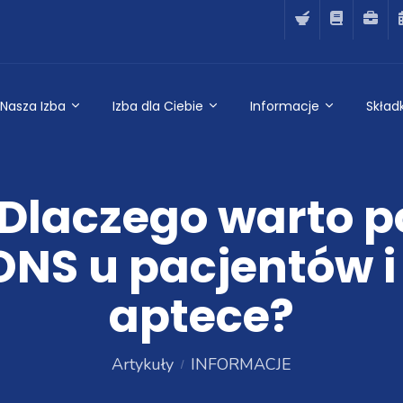
Nasza Izba
Izba dla Ciebie
Informacje
Składk
 Dlaczego warto p
ONS u pacjentów i
aptece?
Artykuły
INFORMACJE