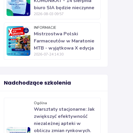
KOMUNIKAT - 14 sierpnia
biuro SIA będzie nieczynne
2026-08-03 09:57
INFORMACJE
Mistrzostwa Polski
Farmaceutów w Maratonie
MTB - wyjątkowa X edycja
2026-07-24 14:30
Nadchodzące szkolenia
Ogólna
Warsztaty stacjonarne: Jak
zwiększyć efektywność
niezależnej apteki w
obliczu zmian rynkowych.