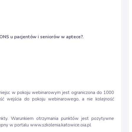
ONS u pacjentów i seniorów w aptece?
.
ć miejsc w pokoju webinarowym jest ograniczona do 1000
ość wejścia do pokoju webinarowego, a nie kolejność
kty. Warunkiem otrzymania punktów jest pozytywne
tępny w portalu www.szkolenia.katowice.oia.pl