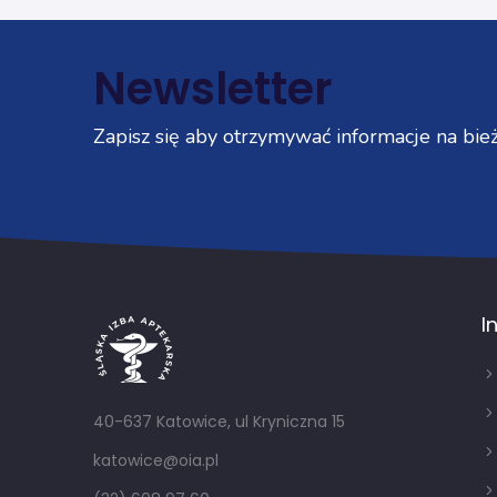
Newsletter
Zapisz się aby otrzymywać informacje na bież
I
40-637 Katowice, ul Kryniczna 15
katowice@oia.pl