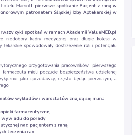
 hotelu Marriott,
pierwsze spotkanie Pacjent z raną w
onorowym patronatem Śląskiej Izby Aptekarskiej w
pierwszy cykl spotkań w ramach Akademii ValueMED.pl
ce niedobory kadry medycznej oraz długie kolejki w
y lekarskie spowodowały dostrzeżenie roli i potencjału
rytorycznego przygotowania pracowników “pierwszego
i farmaceuta mieli poczucie bezpieczeństwa udzielanej
wyłącznie jako sprzedawcy, często będąc pierwszym, a
rego.
ematów wykładów i warsztatów znajdą się m.in.:
opieki farmaceutycznej
od wywiadu do porady
eutycznej nad pacjentem z raną
ch leczenia ran