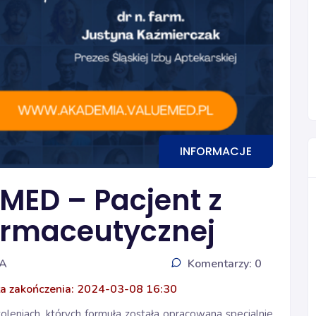
INFORMACJE
ED – Pacjent z
armaceutycznej
IA
Komentarzy: 0
a zakończenia: 2024-03-08 16:30
leniach, których formuła została opracowana specjalnie