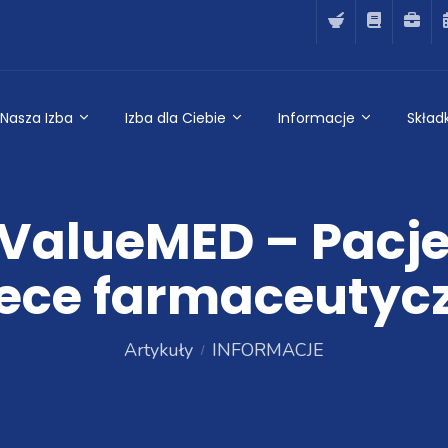
Nasza Izba
Izba dla Ciebie
Informacje
Składk
alueMED – Pacje
ece farmaceutyc
Artykuły
INFORMACJE