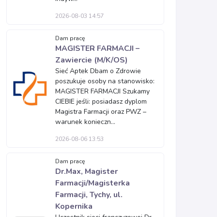
2026-08-03 14:57
Dam pracę
MAGISTER FARMACJI –
Zawiercie (M/K/OS)
Sieć Aptek Dbam o Zdrowie
poszukuje osoby na stanowisko:
MAGISTER FARMACJI Szukamy
CIEBIE jeśli: posiadasz dyplom
Magistra Farmacji oraz PWZ –
warunek konieczn...
2026-08-06 13:53
Dam pracę
Dr.Max, Magister
Farmacji/Magisterka
Farmacji, Tychy, ul.
Kopernika