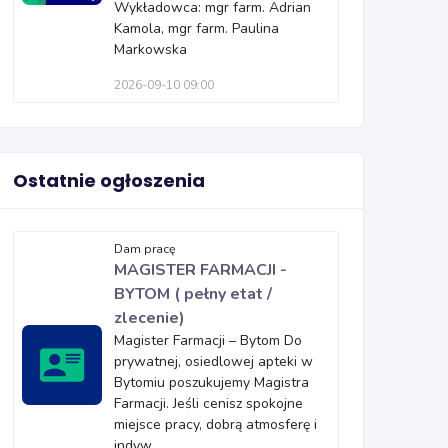
Wykładowca: mgr farm. Adrian
Kamola, mgr farm. Paulina
Markowska
2026-09-10 09:00
Ostatnie ogłoszenia
Dam pracę
MAGISTER FARMACJI -
BYTOM ( pełny etat /
zlecenie)
Magister Farmacji – Bytom Do
prywatnej, osiedlowej apteki w
Bytomiu poszukujemy Magistra
Farmacji. Jeśli cenisz spokojne
miejsce pracy, dobrą atmosferę i
indyw...