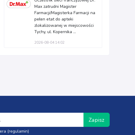
Uczestnik sieci franczyzowej Dr.
Max zatrudni Magister
Farmacji/Magisterka Farmacji na
pełen etat do apteki
zlokalizowanej w miejscowości
Tychy, ul. Kopernika ...
2026-08-04 14:02
Zapisz
era (regulamin)