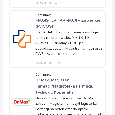
2026-08-03 14:57
Dam pracę
MAGISTER FARMACJI – Zawiercie
(M/K/OS)
Sieć Aptek Dbam o Zdrowie poszukuje
osoby na stanowisko: MAGISTER
FARMACJI Szukamy CIEBIE jeśli:
posiadasz dyplom Magistra Farmacji oraz
PWZ – warunek konieczn...
2026-08-06 13:53
Dam pracę
Dr.Max, Magister
Farmacji/Magisterka Farmacji,
Tychy, ul. Kopernika
Uczestnik sieci franczyzowej Dr. Max
zatrudni Magister Farmacji/Magisterka
Farmacji na pełen etat do apteki
zlokalizowanej w miejscowości Tychy, ul.