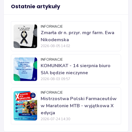
Ostatnie artykuły
INFORMACJE
Zmarła dr n. przyr. mgr farm. Ewa
Nikodemska
2026-08-05 14:02
INFORMACJE
KOMUNIKAT - 14 sierpnia biuro
SIA będzie nieczynne
2026-08-03 09:57
INFORMACJE
Mistrzostwa Polski Farmaceutów
w Maratonie MTB - wyjątkowa X
edycja
2026-07-24 14:30