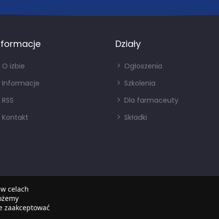
nformacje
Działy
O izbie
Ogłoszenia
Informacje
Szkolenia
RSS
Dla farmaceuty
Kontakt
Składki
 w celach
możemy
że zaakceptować
Copyright © 2022
SIA
. Wszystkie prawa zastrzezone.