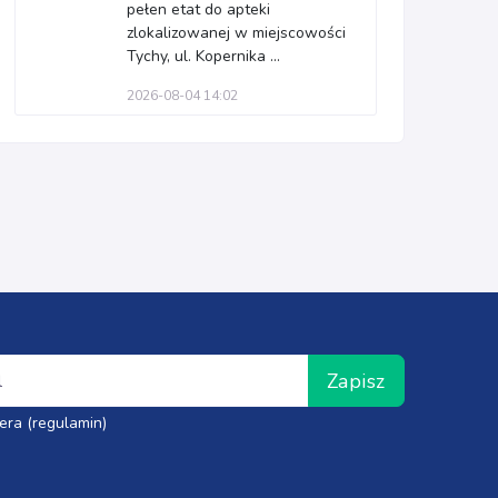
pełen etat do apteki
zlokalizowanej w miejscowości
Tychy, ul. Kopernika ...
2026-08-04 14:02
Zapisz
era (regulamin)