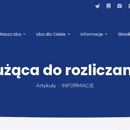
Nasza Izba
Izba dla Ciebie
Informacje
Składk
użąca do rozlicza
Artykuły
INFORMACJE