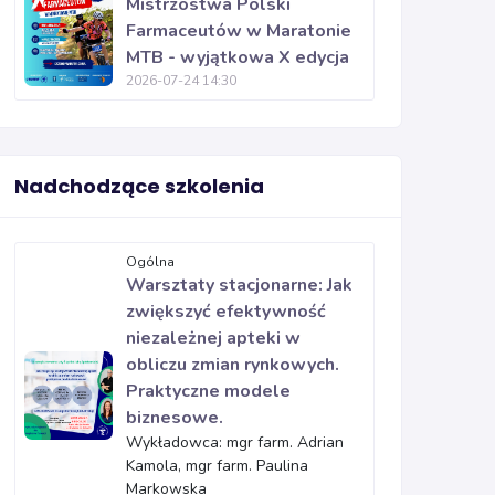
Mistrzostwa Polski
Farmaceutów w Maratonie
MTB - wyjątkowa X edycja
2026-07-24 14:30
Nadchodzące szkolenia
Ogólna
Warsztaty stacjonarne: Jak
zwiększyć efektywność
niezależnej apteki w
obliczu zmian rynkowych.
Praktyczne modele
biznesowe.
Wykładowca: mgr farm. Adrian
Kamola, mgr farm. Paulina
Markowska