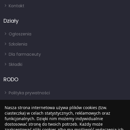
Kontakt
Działy
Ogłoszenia
Szkolenia
Dla farmaceuty
Składki
RODO
Polityka prywatności
Regulamin
Nasza strona internetowa używa plików cookies (tzw.
RODO
ciasteczka) w celach statystycznych, reklamowych oraz
funkcjonalnych. Dzięki nim możemy indywidualnie
BIP
dostosować stronę do twoich potrzeb. Każdy może
zaakceptować pliki cookies albo ma możliwość wyłączenia ich