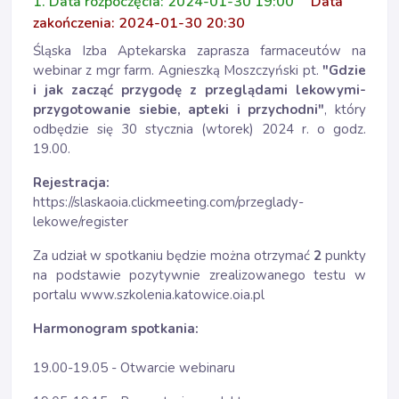
1. Data rozpoczęcia: 2024-01-30 19:00
Data
zakończenia: 2024-01-30 20:30
Śląska Izba Aptekarska zaprasza farmaceutów na
webinar z mgr farm. Agnieszką Moszczyński pt.
"Gdzie
i jak zacząć przygodę z przeglądami lekowymi-
przygotowanie siebie, apteki i przychodni"
, który
odbędzie się 30 stycznia (wtorek) 2024 r. o godz.
19.00.
Rejestracja:
https://slaskaoia.clickmeeting.com/przeglady-
lekowe/register
Za udział w spotkaniu będzie można otrzymać
2
punkty
na podstawie pozytywnie zrealizowanego testu w
portalu www.szkolenia.katowice.oia.pl
Harmonogram spotkania:
19.00-19.05 - Otwarcie webinaru