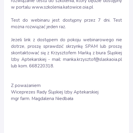
rozwiązanie testu do szkolenia, który będzie dostępny
w portalu www.szkolenia.katowice.oia.pl
Test do webinaru jest dostępny przez 7 dni. Test
można rozwiązać jeden raz.
Jeżeli link z dostępem do pokoju webinarowego nie
dotrze, proszę sprawdzić skrzynkę SPAM lub proszę
skontaktować się z Krzysztofem Mańką z biura Śląskiej
Izby Aptekarskiej - mail: manka.krzysztof@slaskaoia.pl
lub kom. 668220318.
Z poważaniem
Wiceprezes Rady Śląskiej Izby Aptekarskiej
mgr farm. Magdalena Niedbała