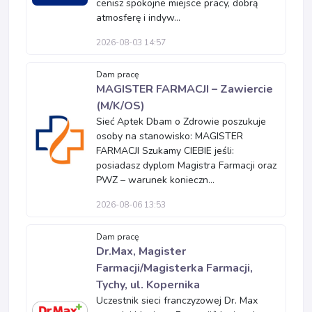
cenisz spokojne miejsce pracy, dobrą
atmosferę i indyw...
2026-08-03 14:57
Dam pracę
MAGISTER FARMACJI – Zawiercie
(M/K/OS)
Sieć Aptek Dbam o Zdrowie poszukuje
osoby na stanowisko: MAGISTER
FARMACJI Szukamy CIEBIE jeśli:
posiadasz dyplom Magistra Farmacji oraz
PWZ – warunek konieczn...
2026-08-06 13:53
Dam pracę
Dr.Max, Magister
Farmacji/Magisterka Farmacji,
Tychy, ul. Kopernika
Uczestnik sieci franczyzowej Dr. Max