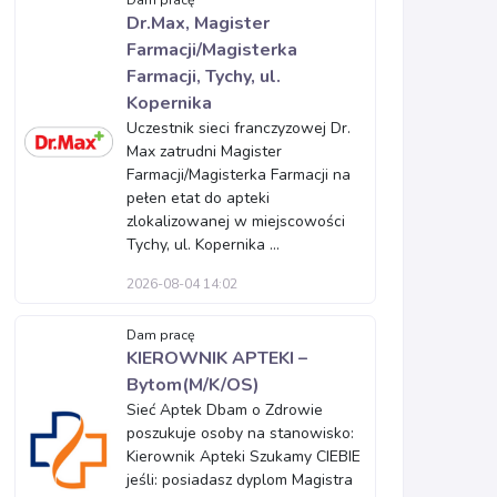
Dam pracę
Dr.Max, Magister
Farmacji/Magisterka
Farmacji, Tychy, ul.
Kopernika
Uczestnik sieci franczyzowej Dr.
Max zatrudni Magister
Farmacji/Magisterka Farmacji na
pełen etat do apteki
zlokalizowanej w miejscowości
Tychy, ul. Kopernika ...
2026-08-04 14:02
Dam pracę
KIEROWNIK APTEKI –
Bytom(M/K/OS)
Sieć Aptek Dbam o Zdrowie
poszukuje osoby na stanowisko:
Kierownik Apteki Szukamy CIEBIE
jeśli: posiadasz dyplom Magistra