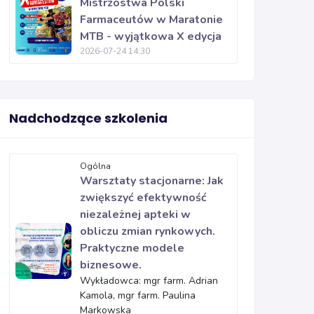
Mistrzostwa Polski
Farmaceutów w Maratonie
MTB - wyjątkowa X edycja
2026-07-24 14:30
Nadchodzące szkolenia
Ogólna
Warsztaty stacjonarne: Jak
zwiększyć efektywność
niezależnej apteki w
obliczu zmian rynkowych.
Praktyczne modele
biznesowe.
Wykładowca: mgr farm. Adrian
Kamola, mgr farm. Paulina
Markowska