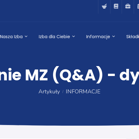
Nasza Izba
Izba dla Ciebie
Informacje
Składk
ie MZ (Q&A) - dy
Artykuły
INFORMACJE