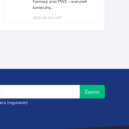
Farmacji oraz PWZ – warunek
konieczny...
2026-08-04 14:07
Zapisz
era (regulamin)