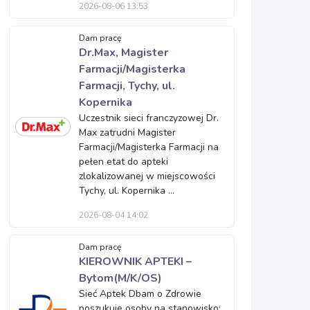
2026-08-06 13:53
Dam pracę
Dr.Max, Magister
Farmacji/Magisterka
Farmacji, Tychy, ul.
Kopernika
Uczestnik sieci franczyzowej Dr.
Max zatrudni Magister
Farmacji/Magisterka Farmacji na
pełen etat do apteki
zlokalizowanej w miejscowości
Tychy, ul. Kopernika ...
2026-08-04 14:02
Dam pracę
KIEROWNIK APTEKI –
Bytom(M/K/OS)
Sieć Aptek Dbam o Zdrowie
poszukuje osoby na stanowisko: