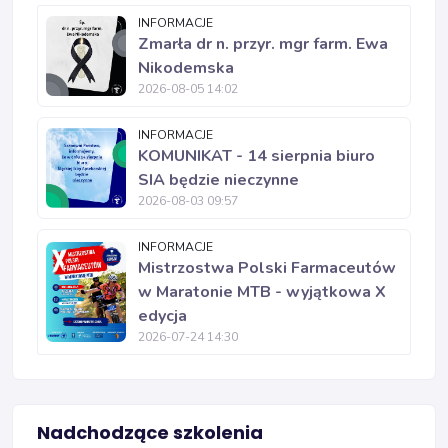
INFORMACJE
Zmarła dr n. przyr. mgr farm. Ewa
Nikodemska
2026-08-05 14:02
INFORMACJE
KOMUNIKAT - 14 sierpnia biuro
SIA będzie nieczynne
2026-08-03 09:57
INFORMACJE
Mistrzostwa Polski Farmaceutów
w Maratonie MTB - wyjątkowa X
edycja
2026-07-24 14:30
Nadchodzące szkolenia