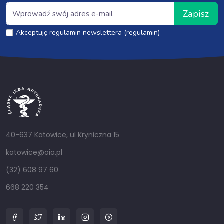
Zapisz
Akceptuję regulamin newslettera (regulamin)
40-637 Katowice, ul Kryniczna 15
katowice@oia.pl
(32) 608 97 60
668 220 354