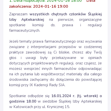
1. Data rozpoczęcia: 2024-01-16 18:00
Data
zakończenia: 2024-01-16 19:00
Zapraszam
wszystkich chętnych członków Śląskiej
Izby Aptekarskiej
na pierwsze, organizacyjne
spotkanie komisji ds. prawa i regulacji
farmaceutycznych.
Jeżeli tematy prawa farmaceutycznego oraz wyzwania
związane z interpretacjami przepisów w codziennej
praktyce zawodowej są Ci bliskie, chcesz aby Twój
głos i uwagi były przekazywane w opiniach
dotyczących projektowanych regulacji, oraz czujesz, że
możesz wesprzeć innych farmaceutów odpowiadając
na ich pytania lub współtworzyć materiały dla całego
środowiska zachęcamy do dołączenia do powstającej
komisji przy IX Kadencji Rady SIA.
Spotkanie odbędzie się
16.01.2024 r. (tj. wtorek) o
godzinie 18.00
w siedzibie Śląskiej Izby Aptekarskiej
w Katowicach przy ul. Krynicznej 15.