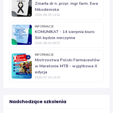
Zmarła dr n. przyr. mgr farm. Ewa
Nikodemska
2026-08-05 14:02
INFORMACJE
KOMUNIKAT - 14 sierpnia biuro
SIA będzie nieczynne
2026-08-03 09:57
INFORMACJE
Mistrzostwa Polski Farmaceutów
w Maratonie MTB - wyjątkowa X
edycja
2026-07-24 14:30
Nadchodzące szkolenia