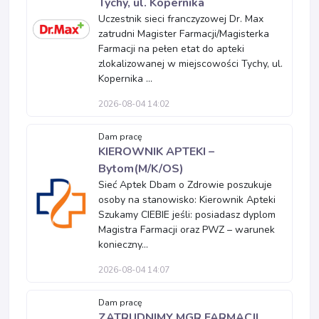
Tychy, ul. Kopernika
Uczestnik sieci franczyzowej Dr. Max
zatrudni Magister Farmacji/Magisterka
Farmacji na pełen etat do apteki
zlokalizowanej w miejscowości Tychy, ul.
Kopernika ...
2026-08-04 14:02
Dam pracę
KIEROWNIK APTEKI –
Bytom(M/K/OS)
Sieć Aptek Dbam o Zdrowie poszukuje
osoby na stanowisko: Kierownik Apteki
Szukamy CIEBIE jeśli: posiadasz dyplom
Magistra Farmacji oraz PWZ – warunek
konieczny...
2026-08-04 14:07
Dam pracę
ZATRUDNIMY MGR FARMACJI