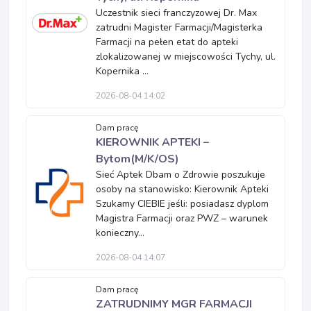
Uczestnik sieci franczyzowej Dr. Max
zatrudni Magister Farmacji/Magisterka
Farmacji na pełen etat do apteki
zlokalizowanej w miejscowości Tychy, ul.
Kopernika ...
2026-08-04 14:02
Dam pracę
KIEROWNIK APTEKI –
Bytom(M/K/OS)
Sieć Aptek Dbam o Zdrowie poszukuje
osoby na stanowisko: Kierownik Apteki
Szukamy CIEBIE jeśli: posiadasz dyplom
Magistra Farmacji oraz PWZ – warunek
konieczny...
2026-08-04 14:07
Dam pracę
ZATRUDNIMY MGR FARMACJI