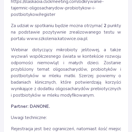
https://slaskaoia.clickmeeting.com/odkrywanie-
tajemnic-oligosacharydow-probiotykow-i-
postbiotykow/register
Za udział w spotkaniu będzie można otrzymać
2
punkty
na podstawie pozytywnie zrealizowanego testu w
portalu www.szkolenia.katowice.oia.pl
Webinar dotyczący mikrobioty jelitowej, a także
wyzwań współczesnego świata w kontekście rozwoju
odporności niemowląt i małych dzieci. Zostanie
przybliżony temat oligosacharydów, probiotyków i
postbiotyków w mleku matki. Szerzej powiemy o
badaniach klinicznych, które potwierdzają korzyści
wynikające z dodatku oligosacharydów prebiotycznych
i postbiotyków w mleku modyfikowanym.
Partner: DANONE.
Uwagi techniczne:
Rejestracja jest bez ograniczeń, natomiast ilość miejsc