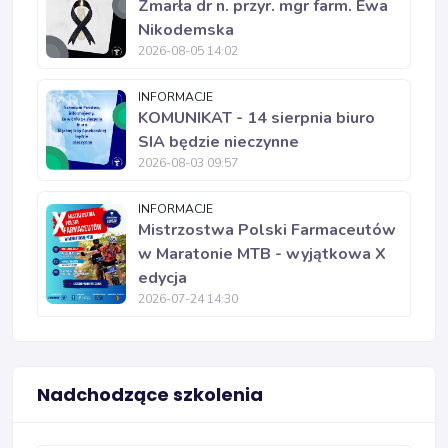
Zmarła dr n. przyr. mgr farm. Ewa
Nikodemska
2026-08-05 14:02
INFORMACJE
KOMUNIKAT - 14 sierpnia biuro
SIA będzie nieczynne
2026-08-03 09:57
INFORMACJE
Mistrzostwa Polski Farmaceutów
w Maratonie MTB - wyjątkowa X
edycja
2026-07-24 14:30
Nadchodzące szkolenia