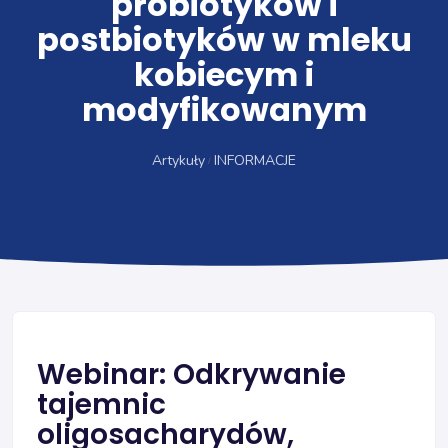
probiotyków i
postbiotyków w mleku
kobiecym i
modyfikowanym
Artykuły
INFORMACJE
Webinar: Odkrywanie
tajemnic
oligosacharydów,