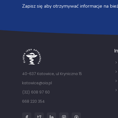
Zapisz się aby otrzymywać informacje na bież
I
40-637 Katowice, ul Kryniczna 15
katowice@oia.pl
(32) 608 97 60
668 220 354