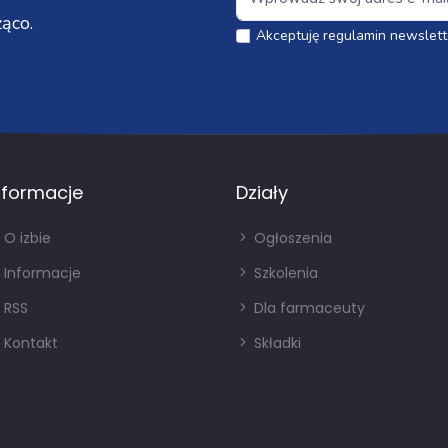
ąco.
Akceptuję regulamin newslett
nformacje
Działy
O izbie
Ogłoszenia
Informacje
Szkolenia
RSS
Dla farmaceuty
Kontakt
Składki