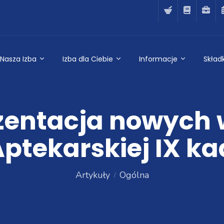
Nasza Izba
Izba dla Ciebie
Informacje
Składk
zentacja nowych w
Aptekarskiej IX ka
Artykuły
Ogólna