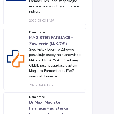
Farmacji. Jeśli cenisz spokojne
miejsce pracy, dobrą atmosferę i
indyw...
2026-08-03 14:57
Dam pracę
MAGISTER FARMACJI –
Zawiercie (M/K/OS)
Sieć Aptek Dbam o Zdrowie
poszukuje osoby na stanowisko:
MAGISTER FARMACJI Szukamy
CIEBIE jeśli: posiadasz dyplom
Magistra Farmacji oraz PWZ –
warunek konieczn...
2026-08-06 13:53
Dam pracę
Dr.Max, Magister
Farmacji/Magisterka