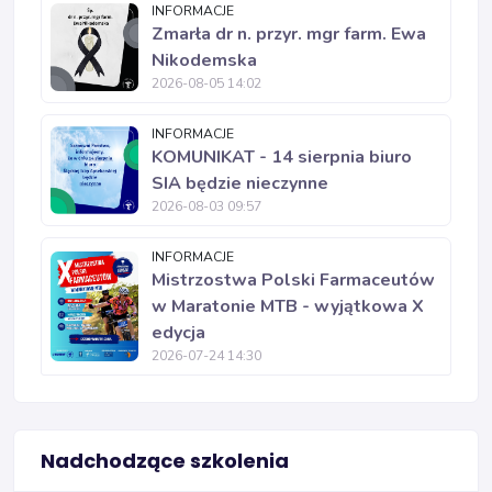
INFORMACJE
Zmarła dr n. przyr. mgr farm. Ewa
Nikodemska
2026-08-05 14:02
INFORMACJE
KOMUNIKAT - 14 sierpnia biuro
SIA będzie nieczynne
2026-08-03 09:57
INFORMACJE
Mistrzostwa Polski Farmaceutów
w Maratonie MTB - wyjątkowa X
edycja
2026-07-24 14:30
Nadchodzące szkolenia