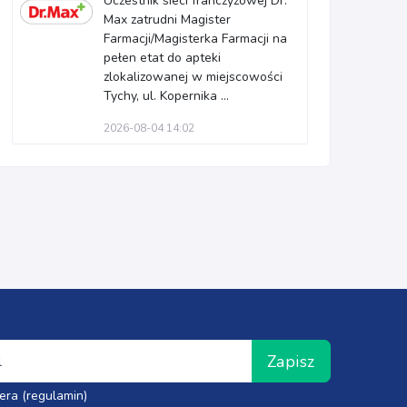
Uczestnik sieci franczyzowej Dr.
Max zatrudni Magister
Farmacji/Magisterka Farmacji na
pełen etat do apteki
zlokalizowanej w miejscowości
Tychy, ul. Kopernika ...
2026-08-04 14:02
Zapisz
era (regulamin)