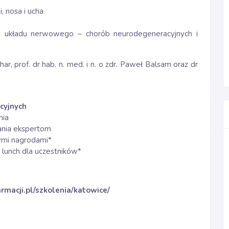
, nosa i ucha
rób układu nerwowego – chorób neurodegeneracyjnych i
, prof. dr hab. n. med. i n. o zdr. Paweł Balsam oraz dr
cyjnych
nia
tania ekspertom
nymi nagrodami*
 lunch dla uczestników*
rmacji.pl/szkolenia/katowice/