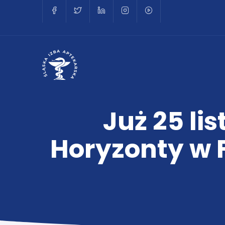
Już 25 li
Horyzonty w F