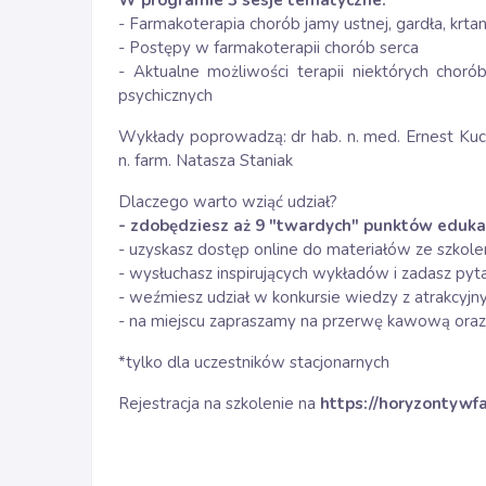
W programie 3 sesje tematyczne:
- Farmakoterapia chorób jamy ustnej, gardła, krtani
- Postępy w farmakoterapii chorób serca
- Aktualne możliwości terapii niektórych cho
psychicznych
Wykłady poprowadzą: dr hab. n. med. Ernest Kuchar
n. farm. Natasza Staniak
Dlaczego warto wziąć udział?
- zdobędziesz aż 9 "twardych" punktów eduka
- uzyskasz dostęp online do materiałów ze szkole
- wysłuchasz inspirujących wykładów i zadasz py
- weźmiesz udział w konkursie wiedzy z atrakcyj
- na miejscu zapraszamy na przerwę kawową oraz
*tylko dla uczestników stacjonarnych
Rejestracja na szkolenie na
https://horyzontywfa