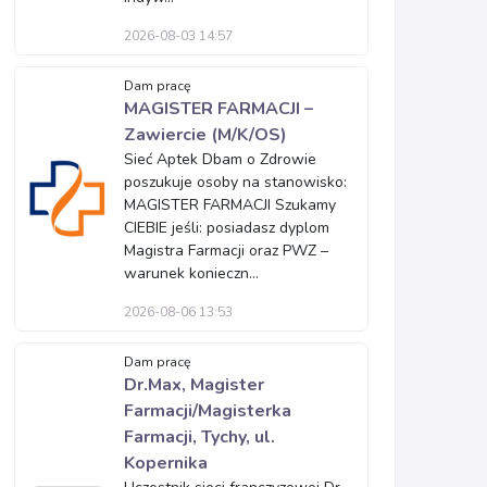
2026-08-03 14:57
Dam pracę
MAGISTER FARMACJI –
Zawiercie (M/K/OS)
Sieć Aptek Dbam o Zdrowie
poszukuje osoby na stanowisko:
MAGISTER FARMACJI Szukamy
CIEBIE jeśli: posiadasz dyplom
Magistra Farmacji oraz PWZ –
warunek konieczn...
2026-08-06 13:53
Dam pracę
Dr.Max, Magister
Farmacji/Magisterka
Farmacji, Tychy, ul.
Kopernika