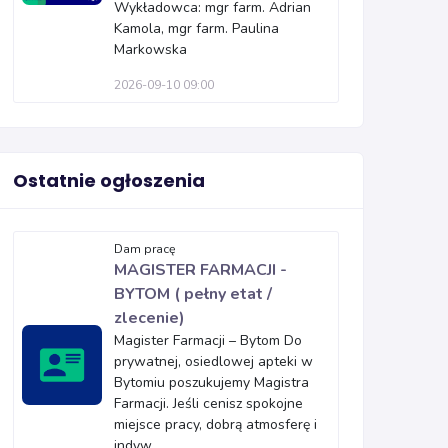
Wykładowca: mgr farm. Adrian
Kamola, mgr farm. Paulina
Markowska
2026-09-10 09:00
Ostatnie ogłoszenia
Dam pracę
MAGISTER FARMACJI -
BYTOM ( pełny etat /
zlecenie)
Magister Farmacji – Bytom Do
prywatnej, osiedlowej apteki w
Bytomiu poszukujemy Magistra
Farmacji. Jeśli cenisz spokojne
miejsce pracy, dobrą atmosferę i
indyw...