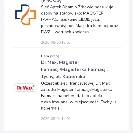
(M/K/OS)
Sieć Aptek Dbam o Zdrowie poszukuje
osoby na stanowisko: MAGISTER
FARMACJI Szukamy CIEBIE jeśli:
posiadasz dyplom Magistra Farmacji oraz
PWZ – warunek konieczn...
2026-08-06 13:53
Dam pracę
Dr.Max, Magister
Farmacji/Magisterka Farmacji,
Tychy, ul. Kopernika
Uczestnik sieci franczyzowej Dr. Max
zatrudni Magister Farmacji/Magisterka
Farmacji na pełen etat do apteki
zlokalizowanej w miejscowości Tychy, ul.
Kopernika ...
2026-08-04 14:02