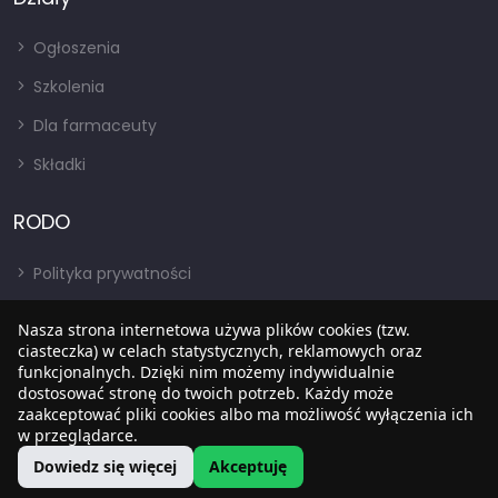
Ogłoszenia
Szkolenia
Dla farmaceuty
Składki
RODO
Polityka prywatności
Regulamin
Nasza strona internetowa używa plików cookies (tzw.
RODO
ciasteczka) w celach statystycznych, reklamowych oraz
funkcjonalnych. Dzięki nim możemy indywidualnie
BIP
dostosować stronę do twoich potrzeb. Każdy może
zaakceptować pliki cookies albo ma możliwość wyłączenia ich
w przeglądarce.
Dowiedz się więcej
Akceptuję
Copyright © 2022
SIA
. Wszystkie prawa zastrzezone.