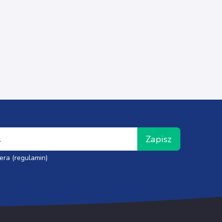
Zapisz
era (regulamin)