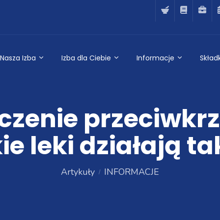
Nasza Izba
Izba dla Ciebie
Informacje
Składk
czenie przeciwkrz
ie leki działają t
Artykuły
INFORMACJE