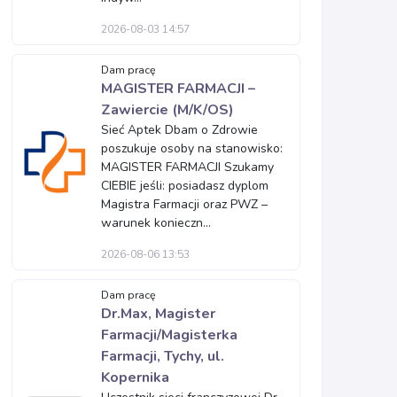
2026-08-03 14:57
Dam pracę
MAGISTER FARMACJI –
Zawiercie (M/K/OS)
Sieć Aptek Dbam o Zdrowie
poszukuje osoby na stanowisko:
MAGISTER FARMACJI Szukamy
CIEBIE jeśli: posiadasz dyplom
Magistra Farmacji oraz PWZ –
warunek konieczn...
2026-08-06 13:53
Dam pracę
Dr.Max, Magister
Farmacji/Magisterka
Farmacji, Tychy, ul.
Kopernika