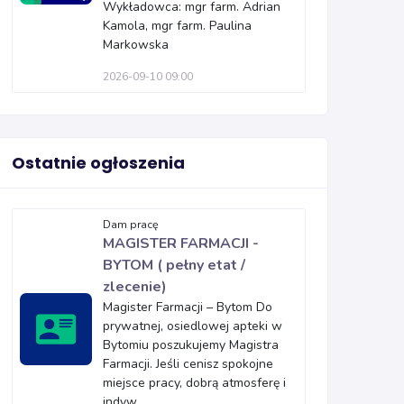
Wykładowca: mgr farm. Adrian
Kamola, mgr farm. Paulina
Markowska
2026-09-10 09:00
Ostatnie ogłoszenia
Dam pracę
MAGISTER FARMACJI -
BYTOM ( pełny etat /
zlecenie)
Magister Farmacji – Bytom Do
prywatnej, osiedlowej apteki w
Bytomiu poszukujemy Magistra
Farmacji. Jeśli cenisz spokojne
miejsce pracy, dobrą atmosferę i
indyw...