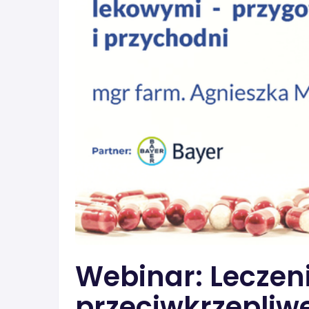
Webinar: Leczen
przeciwkrzepliwe