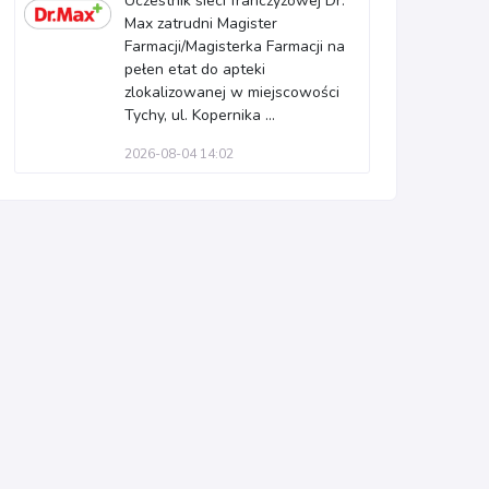
Uczestnik sieci franczyzowej Dr.
Max zatrudni Magister
Farmacji/Magisterka Farmacji na
pełen etat do apteki
zlokalizowanej w miejscowości
Tychy, ul. Kopernika ...
2026-08-04 14:02