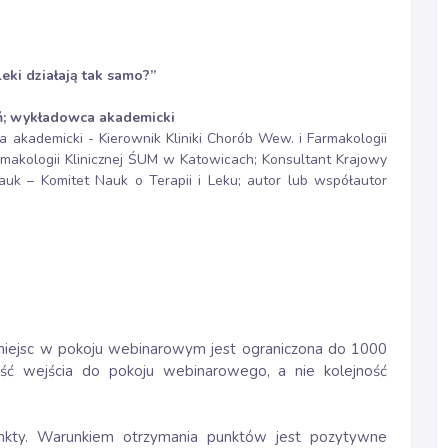
eki działają tak samo?
”
eń; wykładowca akademicki
 akademicki - Kierownik Kliniki Chorób Wew. i Farmakologii
rmakologii Klinicznej ŚUM w Katowicach; Konsultant Krajowy
 Nauk – Komitet Nauk o Terapii i Leku; autor lub współautor
ć miejsc w pokoju webinarowym jest ograniczona do 1000
ość wejścia do pokoju webinarowego, a nie kolejność
kty. Warunkiem otrzymania punktów jest pozytywne