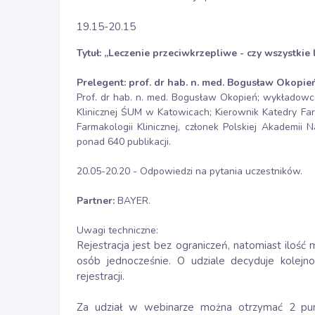
19.15-20.15
Tytuł: „
Leczenie przeciwkrzepliwe - czy wszystkie l
Prelegent: prof. dr hab. n. med. Bogusław Okopi
Prof. dr hab. n. med. Bogusław Okopień; wykładowca
Klinicznej ŚUM w Katowicach; Kierownik Katedry Fa
Farmakologii Klinicznej, członek Polskiej Akademii
ponad 640 publikacji.
20.05-20.20 - Odpowiedzi na pytania uczestników.
Partner:
BAYER.
Uwagi techniczne:
Rejestracja jest bez ograniczeń, natomiast iloś
osób jednocześnie. O udziale decyduje kolejn
rejestracji.
Za udział w webinarze można otrzymać 2 pun