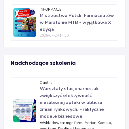
INFORMACJE
Mistrzostwa Polski Farmaceutów
w Maratonie MTB - wyjątkowa X
edycja
2026-07-24 14:30
Nadchodzące szkolenia
Ogólna
Warsztaty stacjonarne: Jak
zwiększyć efektywność
niezależnej apteki w obliczu
zmian rynkowych. Praktyczne
modele biznesowe.
Wykładowca: mgr farm. Adrian Kamola,
mgr farm. Paulina Markowska