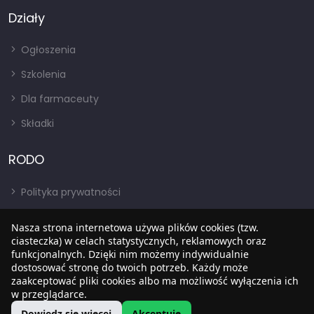
Działy
Ogłoszenia
Szkolenia
Dla farmaceuty
Składki
RODO
Polityka prywatności
Regulamin
Nasza strona internetowa używa plików cookies (tzw.
RODO
ciasteczka) w celach statystycznych, reklamowych oraz
funkcjonalnych. Dzięki nim możemy indywidualnie
BIP
dostosować stronę do twoich potrzeb. Każdy może
zaakceptować pliki cookies albo ma możliwość wyłączenia ich
w przeglądarce.
Dowiedz się więcej
Akceptuję