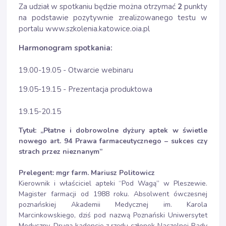
Za udział w spotkaniu będzie można otrzymać
2
punkty
na podstawie pozytywnie zrealizowanego testu w
portalu www.szkolenia.katowice.oia.pl
Harmonogram spotkania:
19.00-19.05 - Otwarcie webinaru
19.05-19.15 - Prezentacja produktowa
19.15-20.15
Tytuł: „
Płatne i dobrowolne dyżury aptek w świetle
nowego art. 94 Prawa farmaceutycznego – sukces czy
strach przez nieznanym
”
Prelegent: mgr farm. Mariusz Politowicz
Kierownik i właściciel apteki “Pod Wagą” w Pleszewie.
Magister farmacji od 1988 roku. Absolwent ówczesnej
poznańskiej Akademii Medycznej im. Karola
Marcinkowskiego, dziś pod nazwą Poznański Uniwersytet
Medyczny. Drugą kadencję z rzędu członek Naczelnej Rady