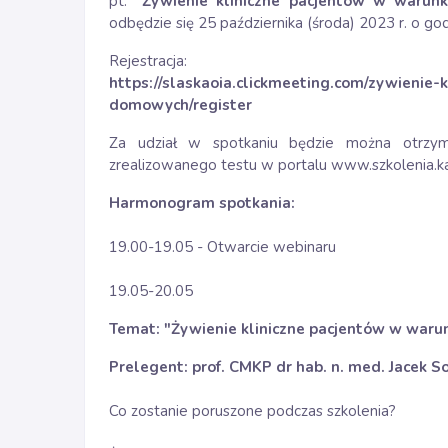
pt.
"
Żywienie kliniczne pacjentów w warun
odbędzie się 25 października (środa) 2023 r. o god
Rejestracja:
https://slaskaoia.clickmeeting.com/zywienie
domowych/register
Za udział w spotkaniu będzie można otrz
zrealizowanego testu w portalu www.szkolenia.ka
Harmonogram spotkania:
19.00-19.05 - Otwarcie webinaru
19.05-20.05
Temat: "
Żywienie kliniczne pacjentów w waru
Prelegent: prof. CMKP dr hab. n. med. Jacek S
Co zostanie poruszone podczas szkolenia?