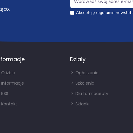
ąco.
Akceptuję regulamin newslett
nformacje
Działy
O izbie
Ogłoszenia
Informacje
Szkolenia
RSS
Dla farmaceuty
Kontakt
Składki