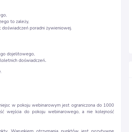
ego,
zego to zależy,
t doświadczeń poradni żywieniowej.
wego dojelitowego,
eloletnich doświadczeń
.
.
ć miejsc w pokoju webinarowym jest ograniczona do 1000
ość wejścia do pokoju webinarowego, a nie kolejność
kty. Warunkiem otrzymania punktów jest pozytywne