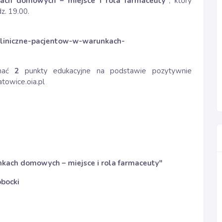
kach domowych – miejsce i rola farmaceuty
"
, który
z. 19.00.
-kliniczne-pacjentow-w-warunkach-
ymać
2
punkty edukacyjne na podstawie pozytywnie
towice.oia.pl
nkach domowych – miejsce i rola farmaceuty
"
obocki