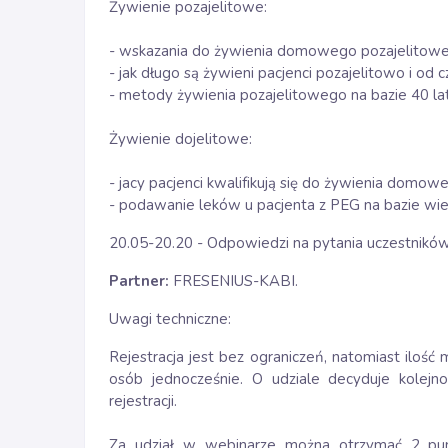
Żywienie pozajelitowe:
- wskazania do żywienia domowego pozajelitow
- jak długo są żywieni pacjenci pozajelitowo i od c
- metody żywienia pozajelitowego na bazie 40 la
Żywienie dojelitowe:
- jacy pacjenci kwalifikują się do żywienia domo
- podawanie leków u pacjenta z PEG na bazie wi
20.05-20.20 - Odpowiedzi na pytania uczestników
Partner:
FRESENIUS-KABI.
Uwagi techniczne:
Rejestracja jest bez ograniczeń, natomiast iloś
osób jednocześnie. O udziale decyduje kolejn
rejestracji.
Za udział w webinarze można otrzymać 2 pun