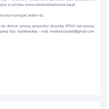
tępny w portalu www.szkolenia.katowice.oia.pl
 można rozwiązać jeden raz.
nie dotrze, proszę sprawdzić skrzynkę SPAM lub proszę
skiej Izby Aptekarskiej - mail: manka.krzysiek@gmail.com