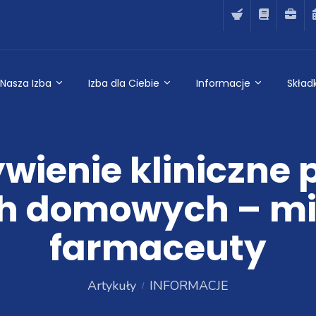
Nasza Izba
Izba dla Ciebie
Informacje
Składk
wienie kliniczne
 domowych – miej
farmaceuty
Artykuły
INFORMACJE