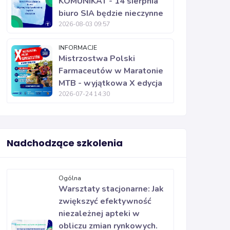
KOMUNIKAT - 14 sierpnia
biuro SIA będzie nieczynne
2026-08-03 09:57
INFORMACJE
Mistrzostwa Polski
Farmaceutów w Maratonie
MTB - wyjątkowa X edycja
2026-07-24 14:30
Nadchodzące szkolenia
Ogólna
Warsztaty stacjonarne: Jak
zwiększyć efektywność
niezależnej apteki w
obliczu zmian rynkowych.