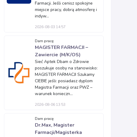
Farmacji. Jeśli cenisz spokojne
miejsce pracy, dobrą atmosferę i
indyw...
2026-08-03 14:57
Dam pracę
MAGISTER FARMACJI –
Zawiercie (M/K/OS)
Sieć Aptek Dbam o Zdrowie
poszukuje osoby na stanowisko:
MAGISTER FARMACJI Szukamy
CIEBIE jeśli: posiadasz dyplom
Magistra Farmacji oraz PWZ –
warunek konieczn...
2026-08-06 13:53
Dam pracę
Dr.Max, Magister
Farmacji/Magisterka