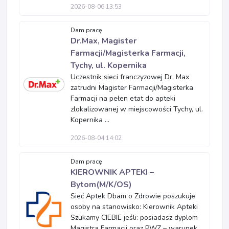
2026-08-06 13:53
Dam pracę
Dr.Max, Magister
Farmacji/Magisterka Farmacji,
Tychy, ul. Kopernika
Uczestnik sieci franczyzowej Dr. Max
zatrudni Magister Farmacji/Magisterka
Farmacji na pełen etat do apteki
zlokalizowanej w miejscowości Tychy, ul.
Kopernika ...
2026-08-04 14:02
Dam pracę
KIEROWNIK APTEKI –
Bytom(M/K/OS)
Sieć Aptek Dbam o Zdrowie poszukuje
osoby na stanowisko: Kierownik Apteki
Szukamy CIEBIE jeśli: posiadasz dyplom
Magistra Farmacji oraz PWZ – warunek