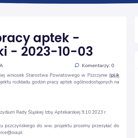
INFORMACJE
pracy aptek -
ki - 2023-10-03
IA
Komentarzy: 0
rskiej wniosek Starostwa Powiatowego w Pszczynie
(plik
jektu rozkładu godzin pracy aptek ogólnodostępnych na
dium Rady Śląskiej Izby Aptekarskiej 9.10.2023 r.
u pszczyńskiego do ww. projektu prosimy przesyłać do
wice@oia.pl