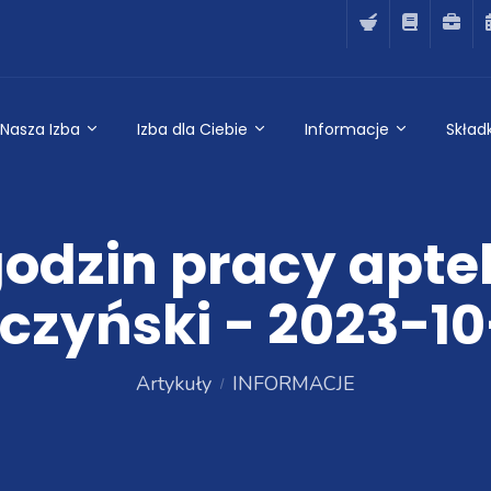
Nasza Izba
Izba dla Ciebie
Informacje
Składk
odzin pracy apte
czyński - 2023-1
Artykuły
INFORMACJE