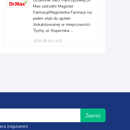
Uczestnik sieci franczyzowej Dr.
Max zatrudni Magister
Farmacji/Magisterka Farmacji na
pełen etat do apteki
zlokalizowanej w miejscowości
Tychy, ul. Kopernika ...
2026-08-04 14:02
Zapisz
era (regulamin)