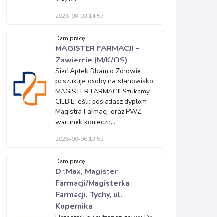
2026-08-03 14:57
Dam pracę
MAGISTER FARMACJI –
Zawiercie (M/K/OS)
Sieć Aptek Dbam o Zdrowie
poszukuje osoby na stanowisko:
MAGISTER FARMACJI Szukamy
CIEBIE jeśli: posiadasz dyplom
Magistra Farmacji oraz PWZ –
warunek konieczn...
2026-08-06 13:53
Dam pracę
Dr.Max, Magister
Farmacji/Magisterka
Farmacji, Tychy, ul.
Kopernika