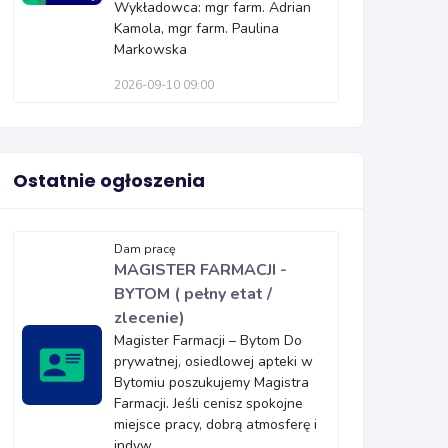
Wykładowca: mgr farm. Adrian
Kamola, mgr farm. Paulina
Markowska
2026-09-10 09:00
Ostatnie ogłoszenia
Dam pracę
MAGISTER FARMACJI -
BYTOM ( pełny etat /
zlecenie)
Magister Farmacji – Bytom Do
prywatnej, osiedlowej apteki w
Bytomiu poszukujemy Magistra
Farmacji. Jeśli cenisz spokojne
miejsce pracy, dobrą atmosferę i
indyw...