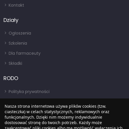
Kontakt
Działy
Ogłoszenia
Szkolenia
Dla farmaceuty
Składki
RODO
Polityka prywatności
Regulamin
Nasza strona internetowa używa plików cookies (tzw.
RODO
ciasteczka) w celach statystycznych, reklamowych oraz
funkcjonalnych. Dzięki nim możemy indywidualnie
BIP
dostosować stronę do twoich potrzeb. Każdy może
zaakceptować pliki cookies albo ma możliwość wyłączenia ich