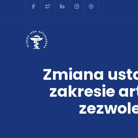
Zmiana ust
zakresie a
zezwol