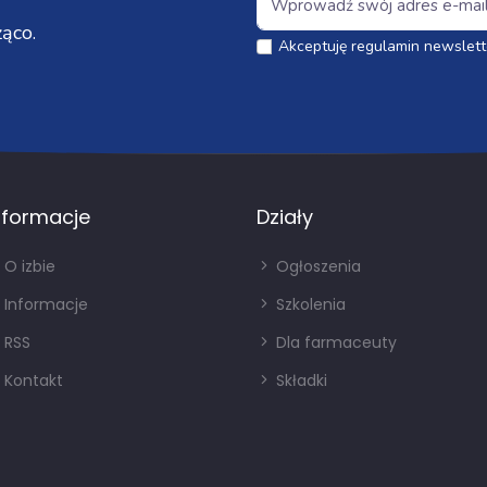
ąco.
Akceptuję regulamin newslett
nformacje
Działy
O izbie
Ogłoszenia
Informacje
Szkolenia
RSS
Dla farmaceuty
Kontakt
Składki