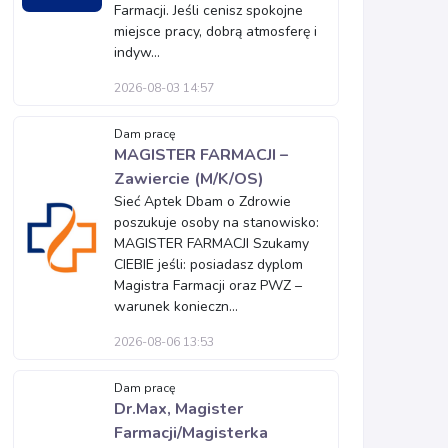
Farmacji. Jeśli cenisz spokojne
miejsce pracy, dobrą atmosferę i
indyw...
2026-08-03 14:57
Dam pracę
MAGISTER FARMACJI –
Zawiercie (M/K/OS)
Sieć Aptek Dbam o Zdrowie
poszukuje osoby na stanowisko:
MAGISTER FARMACJI Szukamy
CIEBIE jeśli: posiadasz dyplom
Magistra Farmacji oraz PWZ –
warunek konieczn...
2026-08-06 13:53
Dam pracę
Dr.Max, Magister
Farmacji/Magisterka