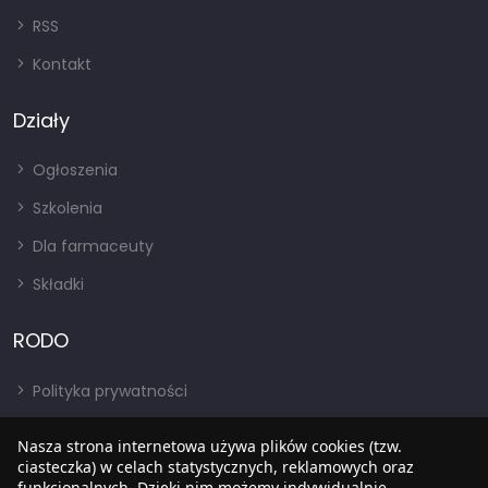
RSS
Kontakt
Działy
Ogłoszenia
Szkolenia
Dla farmaceuty
Składki
RODO
Polityka prywatności
Regulamin
Nasza strona internetowa używa plików cookies (tzw.
RODO
ciasteczka) w celach statystycznych, reklamowych oraz
funkcjonalnych. Dzięki nim możemy indywidualnie