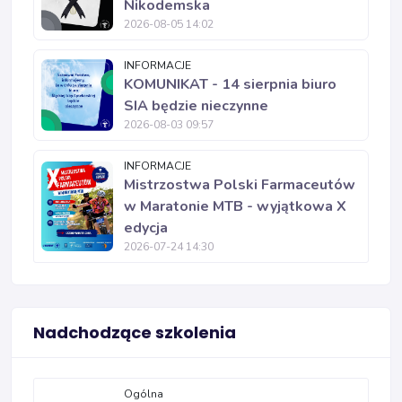
Nikodemska
2026-08-05 14:02
INFORMACJE
KOMUNIKAT - 14 sierpnia biuro
SIA będzie nieczynne
2026-08-03 09:57
INFORMACJE
Mistrzostwa Polski Farmaceutów
w Maratonie MTB - wyjątkowa X
edycja
2026-07-24 14:30
Nadchodzące szkolenia
Ogólna