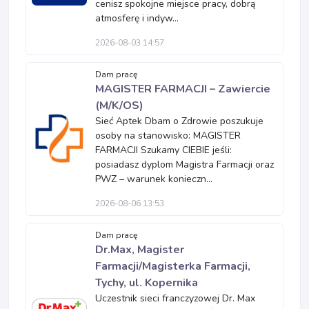
cenisz spokojne miejsce pracy, dobrą
atmosferę i indyw...
2026-08-03 14:57
Dam pracę
MAGISTER FARMACJI – Zawiercie
(M/K/OS)
Sieć Aptek Dbam o Zdrowie poszukuje
osoby na stanowisko: MAGISTER
FARMACJI Szukamy CIEBIE jeśli:
posiadasz dyplom Magistra Farmacji oraz
PWZ – warunek konieczn...
2026-08-06 13:53
Dam pracę
Dr.Max, Magister
Farmacji/Magisterka Farmacji,
Tychy, ul. Kopernika
Uczestnik sieci franczyzowej Dr. Max