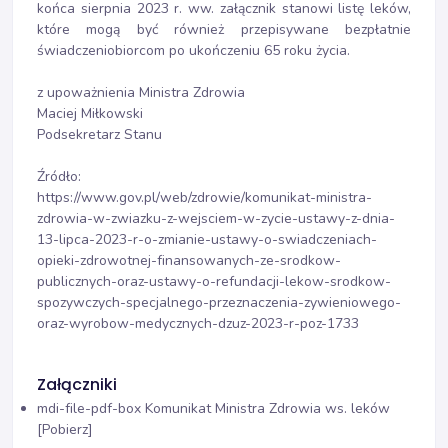
końca sierpnia 2023 r. ww. załącznik stanowi listę leków,
które mogą być również przepisywane bezpłatnie
świadczeniobiorcom po ukończeniu 65 roku życia.
z upoważnienia Ministra Zdrowia
Maciej Miłkowski
Podsekretarz Stanu
Źródło:
https://www.gov.pl/web/zdrowie/komunikat-ministra-
zdrowia-w-zwiazku-z-wejsciem-w-zycie-ustawy-z-dnia-
13-lipca-2023-r-o-zmianie-ustawy-o-swiadczeniach-
opieki-zdrowotnej-finansowanych-ze-srodkow-
publicznych-oraz-ustawy-o-refundacji-lekow-srodkow-
spozywczych-specjalnego-przeznaczenia-zywieniowego-
oraz-wyrobow-medycznych-dzuz-2023-r-poz-1733
Załączniki
mdi-file-pdf-box
Komunikat Ministra Zdrowia ws. leków
[Pobierz]