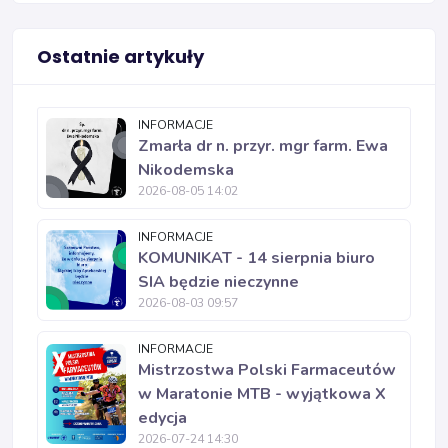
Ostatnie artykuły
INFORMACJE
Zmarła dr n. przyr. mgr farm. Ewa
Nikodemska
2026-08-05 14:02
INFORMACJE
KOMUNIKAT - 14 sierpnia biuro
SIA będzie nieczynne
2026-08-03 09:57
INFORMACJE
Mistrzostwa Polski Farmaceutów
w Maratonie MTB - wyjątkowa X
edycja
2026-07-24 14:30