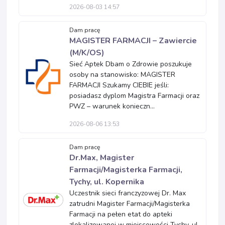
2026-08-03 14:57
Dam pracę
MAGISTER FARMACJI – Zawiercie
(M/K/OS)
Sieć Aptek Dbam o Zdrowie poszukuje
osoby na stanowisko: MAGISTER
FARMACJI Szukamy CIEBIE jeśli:
posiadasz dyplom Magistra Farmacji oraz
PWZ – warunek konieczn...
2026-08-06 13:53
Dam pracę
Dr.Max, Magister
Farmacji/Magisterka Farmacji,
Tychy, ul. Kopernika
Uczestnik sieci franczyzowej Dr. Max
zatrudni Magister Farmacji/Magisterka
Farmacji na pełen etat do apteki
zlokalizowanej w miejscowości Tychy, ul.