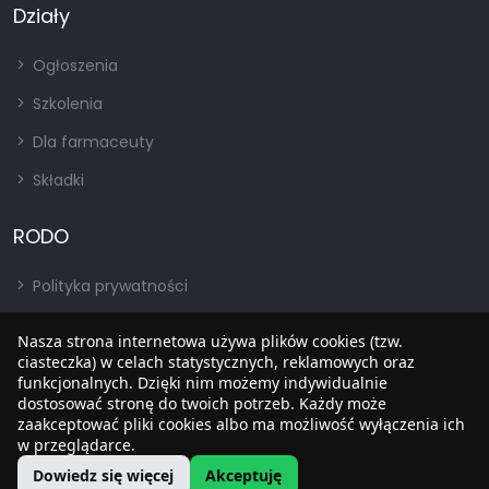
Działy
Ogłoszenia
Szkolenia
Dla farmaceuty
Składki
RODO
Polityka prywatności
Regulamin
Nasza strona internetowa używa plików cookies (tzw.
ciasteczka) w celach statystycznych, reklamowych oraz
RODO
funkcjonalnych. Dzięki nim możemy indywidualnie
BIP
dostosować stronę do twoich potrzeb. Każdy może
zaakceptować pliki cookies albo ma możliwość wyłączenia ich
w przeglądarce.
Dowiedz się więcej
Akceptuję
Copyright © 2022
SIA
. Wszystkie prawa zastrzezone.