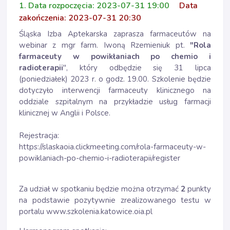
1. Data rozpoczęcia: 2023-07-31 19:00
Data
zakończenia: 2023-07-31 20:30
Śląska Izba Aptekarska zaprasza farmaceutów na
webinar z mgr farm. Iwoną Rzemieniuk pt.
"Rola
farmaceuty w powikłaniach po chemio i
radioterapii
", który odbędzie się 31 lipca
(poniedziałek) 2023 r. o godz. 19.00. Szkolenie będzie
dotyczyło interwencji farmaceuty klinicznego na
oddziale szpitalnym na przykładzie usług farmacji
klinicznej w Anglii i Polsce.
Rejestracja:
https://slaskaoia.clickmeeting.com/rola-farmaceuty-w-
powiklaniach-po-chemio-i-radioterapii/register
Za udział w spotkaniu będzie można otrzymać
2
punkty
na podstawie pozytywnie zrealizowanego testu w
portalu www.szkolenia.katowice.oia.pl