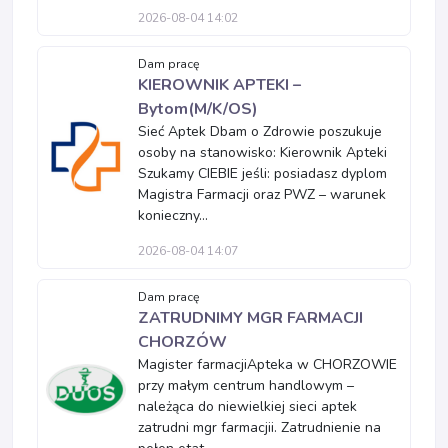
2026-08-04 14:02
Dam pracę
KIEROWNIK APTEKI –
Bytom(M/K/OS)
Sieć Aptek Dbam o Zdrowie poszukuje
osoby na stanowisko: Kierownik Apteki
Szukamy CIEBIE jeśli: posiadasz dyplom
Magistra Farmacji oraz PWZ – warunek
konieczny...
2026-08-04 14:07
Dam pracę
ZATRUDNIMY MGR FARMACJI
CHORZÓW
Magister farmacjiApteka w CHORZOWIE
przy małym centrum handlowym –
należąca do niewielkiej sieci aptek
zatrudni mgr farmacjii. Zatrudnienie na