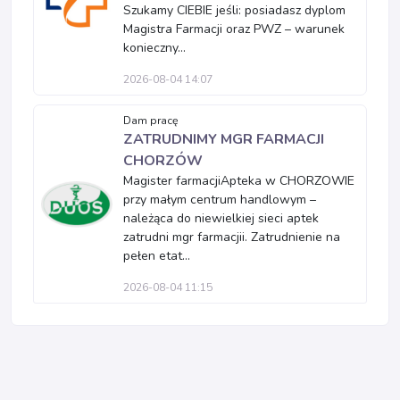
Szukamy CIEBIE jeśli: posiadasz dyplom
Magistra Farmacji oraz PWZ – warunek
konieczny...
2026-08-04 14:07
Dam pracę
ZATRUDNIMY MGR FARMACJI
CHORZÓW
Magister farmacjiApteka w CHORZOWIE
przy małym centrum handlowym –
należąca do niewielkiej sieci aptek
zatrudni mgr farmacjii. Zatrudnienie na
pełen etat...
2026-08-04 11:15