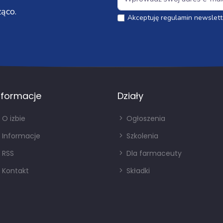
ąco.
Akceptuję regulamin newslett
nformacje
Działy
O izbie
Ogłoszenia
Informacje
Szkolenia
RSS
Dla farmaceuty
Kontakt
Składki