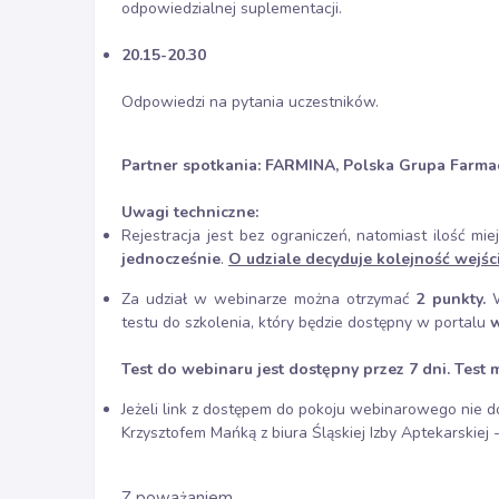
odpowiedzialnej suplementacji.
20.15-20.30
Odpowiedzi na pytania uczestników.
Partner spotkania: FARMINA,
Polska Grupa Farmac
Uwagi techniczne:
Rejestracja jest bez ograniczeń, natomiast ilość 
jednocześnie
.
O udziale decyduje kolejność wejś
Za udział w webinarze można otrzymać
2 punkty.
W
testu do szkolenia, który będzie dostępny w portalu
w
Test do webinaru jest dostępny przez 7 dni. Test 
Jeżeli link z dostępem do pokoju webinarowego nie d
Krzysztofem Mańką z biura Śląskiej Izby Aptekarskie
Z poważaniem