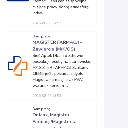
Farmacji. Jeśli cenisz spokojne
miejsce pracy, dobrą atmosferę i
indyw...
2026-08-03 14:57
Dam pracę
MAGISTER FARMACJI –
Zawiercie (M/K/OS)
Sieć Aptek Dbam o Zdrowie
poszukuje osoby na stanowisko:
MAGISTER FARMACJI Szukamy
CIEBIE jeśli: posiadasz dyplom
Magistra Farmacji oraz PWZ –
warunek konieczn...
2026-08-06 13:53
Dam pracę
Dr.Max, Magister
Farmacji/Magisterka