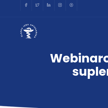
Webinaro
supl