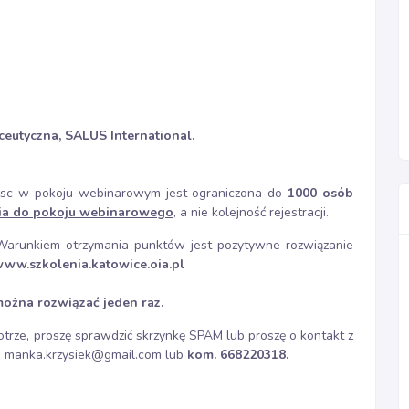
eutyczna, SALUS International.
miejsc w pokoju webinarowym jest ograniczona do
1000 osób
cia do pokoju webinarowego
, a nie kolejność rejestracji.
arunkiem otrzymania punktów jest pozytywne rozwiązanie
ww.szkolenia.katowice.oia.pl
można rozwiązać jeden raz.
otrze, proszę sprawdzić skrzynkę SPAM lub proszę o kontakt z
j - manka.krzysiek@gmail.com lub
kom. 668220318.