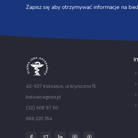
Zapisz się aby otrzymywać informacje na bież
I
40-637 Katowice, ul Kryniczna 15
katowice@oia.pl
(32) 608 97 60
668 220 354