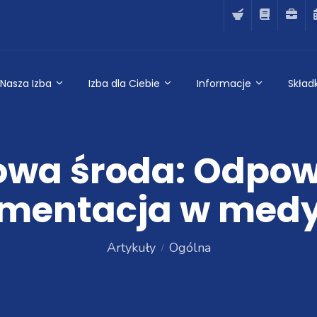
Nasza Izba
Izba dla Ciebie
Informacje
Składk
wa środa: Odpow
ementacja w medy
Artykuły
Ogólna