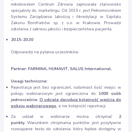
mikołowskim Centrum Zdrowia zajmowała stanowisko
specjalisty ds. marketingu. Od 2015 r. jest Pełnomocnikiem
Systemu Zarządzania Jakością i Akredytacji w Szpitalu
Zakonu Bonifratrów sp. z o.o. w Krakowie. Prowadzi
szkolenia z zakresu jakości i bezpieczeństwa pacjenta.
20.15-20.30
Odpowiedzi na pytania uczestników.
Partner: FARMINA,
HUMAVIT
, SALUS International.
Uwagi techniczne:
Rejestracja jest bez ograniczeń, natomiast ilość miejsc w
pokoju webinarowym jest ograniczona do
1000 osób
jednocześnie
.
O udziale decyduje kolejność wejścia do
pokoju webinarowego
, a nie kolejność rejestracji.
Za udział w webinarze można otrzymać
2
punkty.
Warunkiem otrzymania punktów jest pozytywne
rozwiązanie testu do szkolenia, który będzie dostępny w