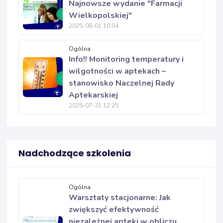
Najnowsze wydanie "Farmacji
Wielkopolskiej"
2025-08-01 10:04
Ogólna
Info!! Monitoring temperatury i
wilgotności w aptekach –
stanowisko Naczelnej Rady
Aptekarskiej
2025-07-31 12:25
Nadchodzące szkolenia
Ogólna
Warsztaty stacjonarne: Jak
zwiększyć efektywność
niezależnej apteki w obliczu