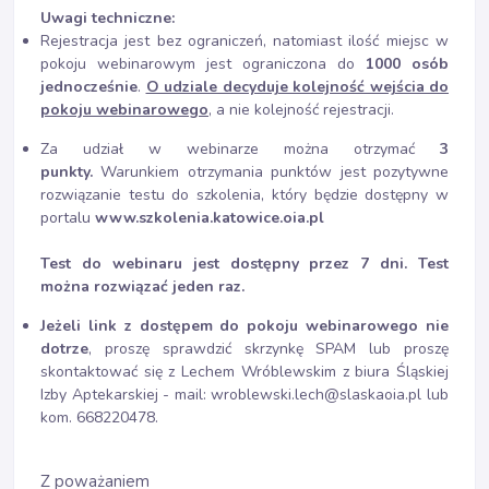
Uwagi techniczne:
Rejestracja jest bez ograniczeń, natomiast ilość miejsc w
pokoju webinarowym jest ograniczona do
1000 osób
jednocześnie
.
O udziale decyduje kolejność wejścia do
pokoju webinarowego
, a nie kolejność rejestracji.
Za udział w webinarze można otrzymać
3
punkty.
Warunkiem otrzymania punktów jest pozytywne
rozwiązanie testu do szkolenia, który będzie dostępny w
portalu
www.szkolenia.katowice.oia.pl
Test do webinaru jest dostępny przez 7 dni. Test
można rozwiązać jeden raz.
Jeżeli link z dostępem do pokoju webinarowego nie
dotrze
, proszę sprawdzić skrzynkę SPAM lub proszę
skontaktować się z Lechem Wróblewskim z biura Śląskiej
Izby Aptekarskiej - mail: wroblewski.lech@slaskaoia.pl lub
kom. 668220478.
Z poważaniem